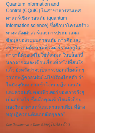
Quantum Information and
Control
(CQuIC) ในสาขาสารสนเทศ
ศาสตร์เชิงควอนตัม (quantum
information science) ซึ่งศึกษาโครงสร้าง
ทางคณิตศาสตร์และการประมวลผล
ข้อมูลของระบบควอนตัม การคิดและ
สร้างควอนตัมคอมพิวเตอร์รวมอยู่ใน
สาขานี้ด้วยแต่ไม่ใช่ทั้งหมด ในบล็อกนี้
นอกจากผมจะเขียนเรื่องทั่วๆไปที่สนใจ
แล้ว ยังหวังว่าจะเป็นกระบอกเสียงเล็กๆ
ว่าทฤษฎีควอนตัมไม่ใช่เรื่องไกลตัว ว่า
ในปัจจุบันความเข้าใจทฤษฎีควอนตัม
และควอนตัมคอมพิวเตอร์ของเราจริงๆ
เป็นอย่างไร ซึ่งเมื่อคุณเข้าใจแล้วก็จะ
มองวิทยาศาสตร์และศาสนาเทียมที่อ้าง
ทฤษฎีควอนตัมแบบผิดๆออก"
One Quantum at a Time ค่อยๆไปทีละก้าว