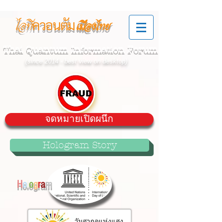
ควอนตัม
ไอที
เมืองไทย
Thai Quantum Information Forum
(since 2014 - best view on desktop)
จดหมายเปิดผนึก
Hologram Story
H
o
l
o
g
r
a
m