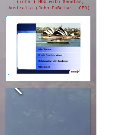
(inter) MOU with Senetas,
Australia (John DuBoise - CEO)