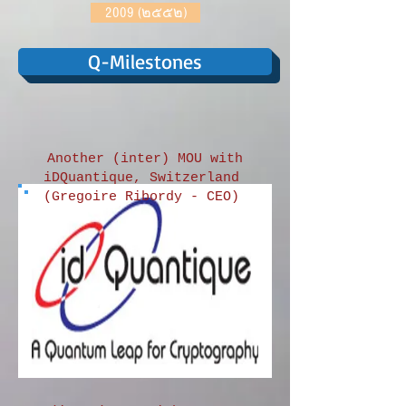
2009 (๒๕๕๒)
Q-Milestones
Another (inter) MOU with
iDQuantique, Switzerland
(Gregoire Ribordy - CEO)