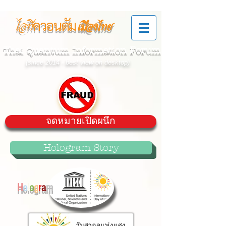
ควอนตัม
ไอที
เมืองไทย
Thai Quantum Information Forum
(since 2014 - best view on desktop)
จดหมายเปิดผนึก
Hologram Story
H
o
l
o
g
r
a
m