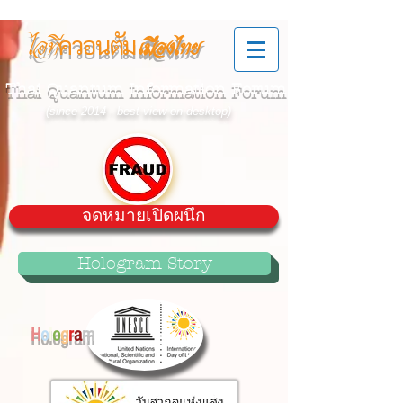
ควอนตัม
ไอที
เมืองไทย
Thai Quantum Information Forum
(since 2014 - best view on desktop)
จดหมายเปิดผนึก
Hologram Story
H
o
l
o
g
r
a
m