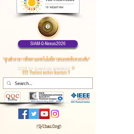
SIAM-Q-Nexus2026
“ศูนย์กลางการติดตามเทคโนโลยีสารสนเทศเชิงควอนตัม”
2026 by quantum academy
&
IEEE Thailand section Quantum IT
(
Q-Thai.Org)