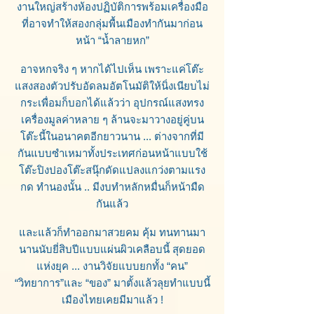
งานใหญ่สร้างห้องปฏิบัติการพร้อมเครื่องมือ
ที่อาจทำให้สองกลุ่มพื้นเมืองทำกันมาก่อน
หน้า “น้ำลายหก”
อาจหกจริง ๆ หากได้ไปเห็น เพราะแค่โต๊ะ
แสงสองตัวปรับอัดลมอัตโนมัติให้นิ่งเนียบไม่
กระเพื่อมก็บอกได้แล้วว่า อุปกรณ์แสงทรง
เครื่องมูลค่าหลาย ๆ ล้านจะมาวางอยู่คู่บน
โต๊ะนี้ในอนาคตอีกยาวนาน ... ต่างจากที่มี
กันแบบซำเหมาทั้งประเทศก่อนหน้าแบบใช้
โต๊ะปิงปองโต๊ะสนุ๊กดัดแปลงแกว่งตามแรง
กด ทำนองนั้น .. มีงบทำหลักหมื่นก็หน้ามืด
กันแล้ว
และแล้วก็ทำออกมาสวยคม คุ้ม ทนทานมา
นานนับยี่สิบปีแบบแผ่นผิวเคลือบนี้ สุดยอด
แห่งยุค ... งานวิจัยแบบยกทั้ง “คน”
“วิทยาการ”และ “ของ” มาตั้งแล้วลุยทำแบบนี้
เมืองไทยเคยมีมาแล้ว !