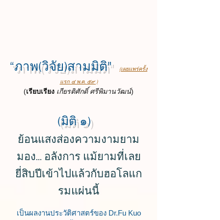
“ภาพ(วิจัย)สามมิติ"
(เผยแพร่ครั้ง
แรก ๔ พ.ค. ๕๙ )
(
เรียบเรียง
เกี
ยรติศั
กดิ์ ศรีพิมานวัฒน์
)
(มิติ ๑)
ย้อนแสงส่องความงามยาม
มอง... อลังการ แม้ยามที่เลย
ยี่สิบปีเข้าไปแล้วกับฮอโลแก
รมแผ่นนี้
เป็นผลงานประวัติศาสตร์ของ Dr.Fu Kuo