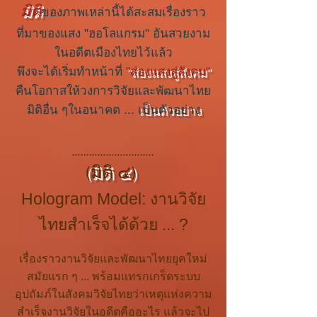
มิติ
ของภาพเหล่านี้ได้สะสมเรื่องราว
ที่มาของแสง "ฮอโลแกรม" อันสวยงาม
ในอดีตเมืองไทยไว้แล้ว
พึงจะได้เริ่มทำหน้าที่
"ส่องแสงสู่สังคม"
คืนโอกาสให้วงการวิจัยและพัฒนาไทย
มิติอื่น ๆในอนาคต ...
เป็นตัวอย่าง
.............................
(มิติ ๔)
Hologram Model: งานวิจัย
ไทยสำเร็จได้ด้วย ... ?
เรื่องราวงานวิจัยและพัฒนาไทยยุคใหม่
สมัยแรก ๆ ... พร้อมแทรกเกร็ดระบบ
อุปถัมภ์ในสังคมวิจัยไทยว่าเหตุแห่งความ
สำเร็จงานวิจัยในอดีตคืออะไร แล้วจะไป