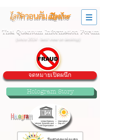
ควอนตัม
ไอที
เมืองไทย
Thai Quantum Information Forum
(since 2014 - best view on desktop)
จดหมายเปิดผนึก
Hologram Story
H
o
l
o
g
r
a
m