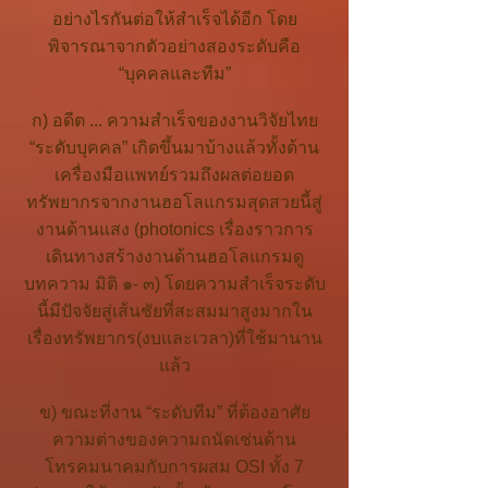
อย่างไรกันต่อให้สำเร็จได้อีก โดย
พิจารณาจากตัวอย่างสองระดับคือ
“บุคคลและทีม”
ก) อดีต ... ความสำเร็จของงานวิจัยไทย
“ระดับบุคคล” เกิดขึ้นมาบ้างแล้วทั้งด้าน
เครื่องมือแพทย์รวมถึงผลต่อยอด
ทรัพยากรจากงานฮอโลแกรมสุดสวยนี้สู่
งานด้านแสง (photonics เรื่องราวการ
เดินทางสร้างงานด้านฮอโลแกรมดู
บทความ มิติ ๑- ๓) โดยความสำเร็จระดับ
นี้มีปัจจัยสู่เส้นชัยที่สะสมมาสูงมากใน
เรื่องทรัพยากร(งบและเวลา)ที่ใช้มานาน
แล้ว
ข) ขณะที่งาน “ระดับทีม” ที่ต้องอาศัย
ความต่างของความถนัดเช่นด้าน
โทรคมนาคมกับการผสม OSI ทั้ง 7