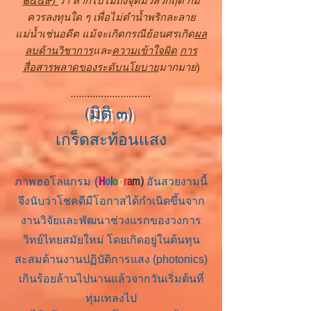
๒๕๕๙)
ว่า หากไปไม่ถึงจุดมวลวิกฤติ ก็มิ
ควรลงทุนใด ๆ เพื่อไม่ตำน้ำพริกละลาย
แม่น้ำเช่นอดีต แม้จะเกิดกรณีย้อนศรเกิด
ผล
ลบด้านวิชาการ
และ
ความเข้าใจผิด
การ
สื่อสารพลาดของระดับนโยบาย
มากมาย
)
.............................
(มิติ ๓)
เกร็ดสะท้อนแสง
(
H
o
l
o
g
r
a
m)
ภาพฮอโลแกรม
อันสวยงามนี้
จึงนับว่าโชคดีมีโอกาสได้กำเนิดขึ้นจาก
งานวิจัยและพัฒนาช่วงแรกของวงการ
วิทย์ไทยสมัยใหม่ โดยเกิดอยู่ในต้นทุน
สะสมด้านงานปฏิบัติการแสง (photonics)
เกินร้อยล้านไปนานแล้วจากวันเริ่มต้นที่
ทุ่มเทลงไป