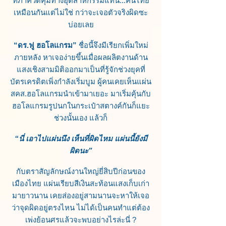
ที่ภาควัดคุมทางอุตสาหกรรมแทน...คนไทย
เหมือนกันแต่ไม่ใช่ กว่าจะเจอตัวจริงผิดซะ
บ่อยเลย
“ดร.ฟู ฮอโลแกรม”
ชื่อนี้จึงมีเรียกเพิ่มใหม่
ภายหลัง หาเจอง่ายขึ้นเมื่อผลผลิตงานด้าน
แสงเชิงสามมิติออกมาเป็นที่รู้จักช่วงยุคที่
บัตรเครดิตเพิ่งกำลังเริ่มบูม ผู้คนเคยเห็นแผ่น
สคส.ฮอโลแกรมนำเข้ามาเยอะ มาเริ่มคุ้นกับ
ฮอโลแกรมรูปนกในกระเป๋าสตางค์กันก็แยะ
ช่วงนั้นเอง แล้วก็
“นี่ เอาไปแผ่นนึง เห็นที่ผิดไหม แผ่นนี้ยังมี
ผิดนะ”
กับตราสัญลักษณ์งานใหญ่ยี่สิบปีก่อนของ
เมืองไทย แผ่นเรียบสีเงินสะท้อนแสงเก็บเก่า
มายาวนาน เคยส่องอยู่สามนานจะหาให้เจอ
ว่าจุดผิดอยู่ตรงไหน ไม่ได้เป็นคนทำแต่ต้อง
เพ่งย้อนศรแล้วจะพบอย่างไรล่ะนี่ ?