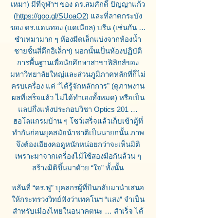
เหมา) มีที่จุฬาฯ ของ ดร.สมศักดิ์ ปัญญาแก้ว
(
https://goo.gl/SUoaO2
) และที่ลาดกระบัง
ของ ดร.แดนทอง (แดเนียล) บรีน (เช่นกัน …
ซำเหมามาก ๆ ห้องมืดเล็กแบ่งจากห้องน้ำ
ชายชั้นสี่ตึกอิเล็กฯ)
นอกนั้นเป็นห้องปฏิบัติ
การพื้นฐานเพื่อนักศึกษาสาขาฟิสิกส์ของ
มหาวิทยาลัยใหญ่และส่วนภูมิภาคหลักที่ก็ไม่
ครบเครื่อง แค่ “ได้รู้จักหลักการ” (ดูภาพงาน
ผลที่เสร็จแล้ว ไม่ได้ทำเองทั้งหมด) หรือเป็น
แลปกึ่งแห้งประกอบวิชา Optics 201 …
ฮอโลแกรมบ้าน ๆ โชว์เสร็จแล้วเก็บเข้าตู้ที่
ทำกันก่อนยุคสมัยน้าชาติเป็นนายกนั้น ภาพ
จึงต้องเอียงคอดูหนักหน่อยกว่าจะเห็นมิติ
เพราะมาจากเครื่องไม้ใช้สองมือกันล้วน ๆ
สร้างมิติขึ้นมาด้วย “ใจ” ทั้งนั้น
พลันที่ “ดร.ฟู” บุคลกรผู้ที่บินกลับมานำเสนอ
ให้กระทรวงวิทย์ฟังว่าเทคโนฯ “แสง” จำเป็น
สำหรับเมืองไทยในอนาคตนะ … สำเร็จ ได้