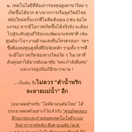
๒. เทคโนโลยีที่ต้องการลงทุนสูงสาขาใหม่ ๆ
เกิดขึ้นได้ยาก ต่างจากการเริ่มยุควิทย์ไทย
สมัยใหม่ครั้งแรกที่ไม่คิดต้นทุน (เช่น ฮอโล
แกรม)
​หากมีโอกาสเกิดขึ้นได้จริงจัง จะต้อง
ไปสู่ระดับศูนย์วิจัยและพัฒนาแห่งชาติ เช่น
ศูนย์นาโนฯ งานด้านแสงซินโครตรอนฯ ฯลฯ
ซึ่งต้องลงทุนสูงทั้งสี่ปัจจัยหลัก รวมทั้ง การที่
จะมีโอกาสเกิดช่องทางใหม่ใด ๆ ในเวลาที่
ต้นทุนหาได้ยากต้องอาศัย "พละกำลังพิเศษ"
และแรงอุปถัมภ์อีกมากมาย !
ไม่ควร "ตำน้ำพริก
...
เป็นต้น จึง
ละลายแม่น้ำ" อีก
(
อนาคตสำหรับ "ไอทีควอนตัมไทย" ได้
ประมวลผลตัวอย่างไว้แล้วกับ
“ศูนย์ทดสอบ
ฝึกอบรมและถ่ายทอดเทคโนโลยีระบบ
วิทยาการรหัสลับเชิงควอนตัม (พ.ศ.