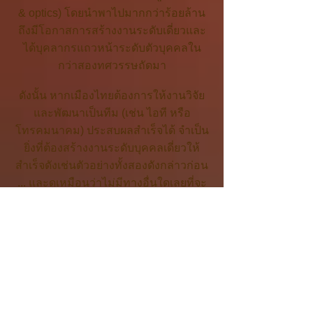
& optics) โดยนำพาไปมากกว่าร้อยล้าน
ถึงมีโอกาสการสร้างงานระดับเดี่ยวและ
ได้บุคลากรแถวหน้าระดับตัวบุคคลใน
กว่าสองทศวรรษถัดมา
ดังนั้น หากเมืองไทยต้องการให้งานวิจัย
และพัฒนาเป็นทีม (เช่น ไอที หรือ
โทรคมนาคม) ประสบผลสำเร็จได้ จำเป็น
ยิ่งที่ต้องสร้างงานระดับบุคคลเดี่ยวให้
สำเร็จดังเช่นตัวอย่างทั้งสองดังกล่าวก่อน
... และดูเหมือนว่าไม่มีทางอื่นใดเลยที่จะ
ไปต่อได้หากมิใช่การสนับสนุนอย่างน้อย
สุดหนึ่งใน “สี่ปัจจัยพื้นฐาน” ที่สำคัญให้
เพียงพอ ที่เป็นไปได้มากสุดจาก
ประสบการณ์ในอดีตของเมืองไทยนั่นก็
คือปัจจัยด้าน “ทรัพยากร (งบและเวลา)”
...
ใช่ !