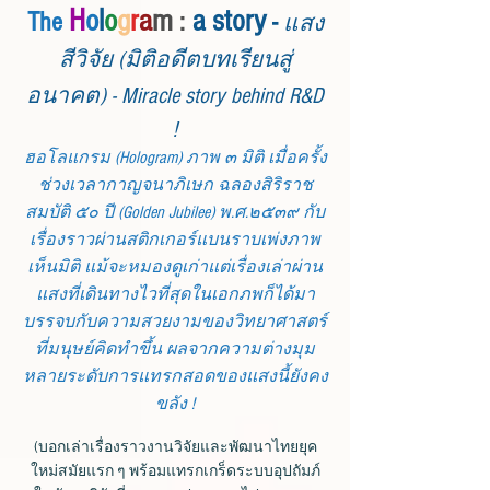
H
o
l
o
g
r
a
m
a story
The
:
-
แสง
สีวิจัย (มิติอดีตบทเรียนสู่
อนาคต) - Miracle story behind R&D
!
ฮอโลแกรม (Hologram) ภาพ ๓ มิติ เมื่อครั้ง
ช่วงเวลากาญจนาภิเษก ฉลองสิริราช
สมบัติ ๕๐ ปี (Golden Jubilee) พ.ศ.๒๕๓๙ กับ
เรื่องราวผ่านสติกเกอร์แบนราบเพ่งภาพ
เห็นมิติ แม้จะหมองดูเก่าแต่เรื่องเล่าผ่าน
แสงที่เดินทางไวที่สุดในเอกภพก็ได้มา
บรรจบกับความสวยงามของวิทยาศาสตร์
ที่มนุษย์คิดทำขึ้น
ผลจากความต่างมุม
หลายระดับการแทรกสอดของแสงนี้ยังคง
ขลัง !
(บอกเล่าเรื่องราวงานวิจัยและพัฒนาไทยยุค
ใหม่สมัยแรก ๆ พร้อมแทรกเกร็ดระบบอุปถัมภ์