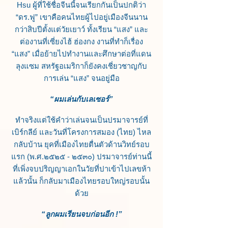
Hsu ผู้ที่ใช้ชื่อจีนนี้จนเรียกกันเป็นปกติว่า
“ดร.ฟู” เขาคือคนไทยผู้ไปอยู่เมืองจีนนาน
กว่าสิบปีตั้งแต่วัยเยาว์ ทั้งเรียน “แสง” และ
ต่องานที่เซี่ยงไฮ้ ฮ่องกง งานที่ทำก็เรื่อง
“แสง” เมื่อย้ายไปทำงานและศึกษาต่อที่แดน
ลุงแซม สหรัฐอเมริกาก็ยังคงเชี่ยวชาญกับ
การเล่น “แสง” จนอยู่มือ
“ผมเล่นกับเลเซอร์”
ทำจริงแต่ใช้คำว่าเล่นจนเป็นปรมาจารย์ที่
เบิร์กลีย์
และวันที่โครงการสมอง (ไทย) ไหล
กลับบ้าน ยุคที่เมืองไทยตื่นตัวด้านวิทย์รอบ
แรก (พ.ศ.๒๕๒๕ - ๒๕๓๐) ปรมาจารย์ท่านนี้
ที่เพิ่งจบปริญญาเอกในวัยที่ปาเข้าไปเลขห้า
แล้วนั้น ก็กลับมาเมืองไทยรอบใหญ่รอบนั้น
ด้วย
“ลูกผมเรียนจบก่อนอีก !”