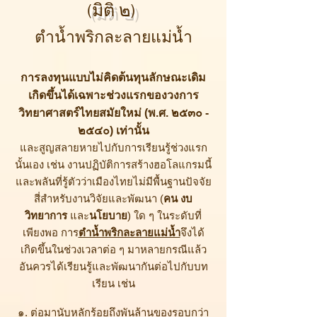
(มิติ ๒)
ตำน้ำพริกละลายแม่น้ำ
การลงทุนแบบไม่คิดต้นทุนลักษณะเดิม
เกิดขึ้นได้เฉพาะช่วงแรกของวงการ
วิทยาศาสตร์ไทยสมัยใหม่ (พ.ศ. ๒๕๓๐ -
๒๕๔๐) เท่านั้น
และสูญสลายหายไปกับการเรียนรู้ช่วงแรก
นั้นเอง เช่น งานปฏิบัติการสร้างฮอโลแกรมนี้
และพลันที่รู้ตัวว่าเมืองไทยไม่มีพื้นฐานปัจจัย
สี่สำหรับงานวิจัยและพัฒนา (
คน งบ
วิทยาการ
และ
นโยบาย
) ใด ๆ ในระดับที่
เพียงพอ การ
ตำน้ำพริกละลายแม่น้ำ
จึงได้
เกิดขึ้นในช่วงเวลาต่อ ๆ มาหลายกรณีแล้ว
อันควรได้เรียนรู้และพัฒนากันต่อไปกับบท
เรียน เช่น
๑.​ ต่อมานับหลักร้อยถึงพันล้านของรอบกว่า