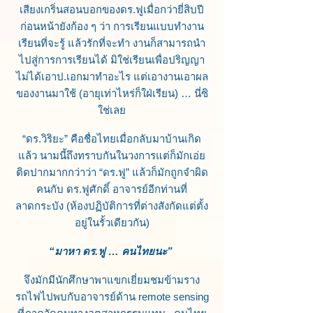
เสียงเกริ่นสอนบอกของดร.ฟูเมื่อกว่ายี่สิบปี
ก่อนหน้ายังก้อง ๆ ว่า การเรียนแบบทำงาน
เรียนที่จะรู้ แล้วรักที่จะทำ งานก็สามารถนำ
ไปสู่การการเรียนได้ มิใช่เรียนเพื่อปริญญา
ไม่ได้เอาป.เอกมาทำอะไร แต่เอางานเอาผล
ของงานมาใช้ (อายุเท่าไหร่ก็ใฝ่เรียน) … นี่ซิ
ใช่เลย
“ดร.วิริยะ” คือชื่อไทยเมื่อกลับมาบ้านเกิด
แล้ว นามนี้ถึงทราบกันในวงการแต่ก็มักเอ่ย
ติดปากมากกว่าว่า “ดร.ฟู” แล้วก็มักถูกจำผิด
คนกับ ดร.ฟูศักดิ์ อาจารย์อีกท่านที่
ลาดกระบัง (ห้องปฏิบัติการที่ต่างสังกัดแต่ตั้ง
อยู่ในรั้วเดียวกัน)
“มาหา ดร.ฟู … คนไทยนะ”
จึงมักมีนักศึกษาพาแขกเยี่ยมชมข้ามราง
รถไฟไปพบกับอาจารย์ด้าน remote sensing