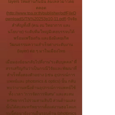
layers ให้ผสานกันนั้น ล้มเหลวมาโดย
ตลอด
(
http://www.tpa.or.th/publisher/pdfFileD
ownloadS/TN%20253p10-11.pdf
) ปัจจัย
สำคัญทั้งสี่ (คน งบ วิทยาการ และ
นโยบาย) ระดับทีมใหญ่มิเคยบรรจบได้
พร้อมเพรียงกัน และยังมิเคยเกิด
วัฒนธรรมความสำเร็จต่างระดับงาน
(layer) ต่อ ๆ มาในเมืองไทย
เมื่อมองย้อนกลับไปที่งาน“ระดับบุคคล” ที่
สรรเสริญกันว่าเป็นกรณีวิจัยและพัฒนาที่
สำเร็จทั้งสองตัวอย่าง (เช่น อุปกรณ์การ
แพทย์และ photonics & optics) นั้น กลับ
พบว่างานหนึ่งด้านอุปกรณ์การแพทย์ใช้
ทั้ง เวลา “การจัดการพิเศษ” และสะสม
ทรัพยากรไปร่วมสามสิบปี ส่วนด้านแสง
นั้นได้สะสมทรัพยากรตั้งแต่งานฮอโลแก
รมนี้ต่อมายังงานอื่นรอบด้าน (photonics