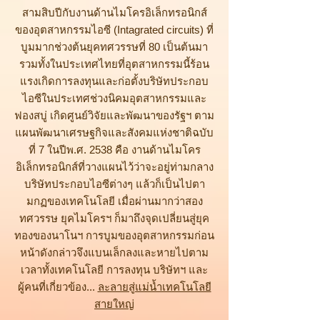
สามสิบปีกับงานด้านไมโครอิเล็กทรอนิกส์
ของอุตสาหกรรมไอซี (Intagrated circuits) ที่
บูมมากช่วงต้นยุคทศวรรษที่ 80 เป็นต้นมา
รวมทั้งในประเทศไทยที่อุตสาหกรรมนี้ร้อน
แรงเกิดการลงทุนและก่อตั้งบริษัทประกอบ
ไอซีในประเทศช่วงนิคมอุตสาหกรรมและ
ฟองสบู่ เกิดศูนย์วิจัยและพัฒนาของรัฐฯ ตาม
แผนพัฒนาเศรษฐกิจและสังคมแห่งชาติฉบับ
ที่ 7 ในปีพ.ศ. 2538 คือ งานด้านไมโคร
อิเล็กทรอนิกส์ที่วางแผนไว้ว่าจะอยู่ท่ามกลาง
บริษัทประกอบไอซีต่างๆ แล้วก็เป็นไปตา
มกฏของเทคโนโลยี เมื่อผ่านมากว่าสอง
ทศวรรษ ยุคไมโครฯ ก็มาถึงจุดเปลี่ยนสู่ยุค
ทองของนาโนฯ การบูมของอุตสาหกรรมก่อน
หน้าดังกล่าวจึงแบนเล็กลงและหายไปตาม
เวลาทั้งเทคโนโลยี การลงทุน บริษัทฯ และ
ผู้คนที่เกี่ยวข้อง...
ละลายสู่แม่น้ำเทคโนโลยี
สายใหญ่