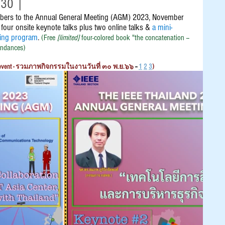
 30 |
mbers to the Annual General Meeting (AGM) 2023, November 
four onsite
 keynote talks plus two online talks
 & 
a mini-
ing program
. 
(Free 
[limited]
 four-colored book "the concatenation -- 
ndances)
23 event - รวมภาพกิจกรรมในงานวันที่ ๓๐ พ.ย.๖๖
 -- 
1
2
3
)