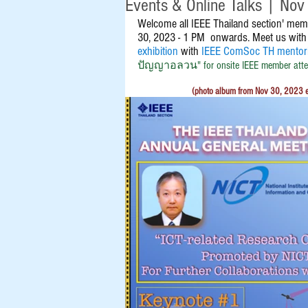
Events & Online Talks | Nov
Welcome all IEEE Thailand section' me
30, 2023 - 1 PM  onwards. Meet us with 
exhibition
with 
IEEE ComSoc TH mentor
ปัญญาอลวน" for onsite IEEE member atte
(photo album from Nov 30, 20