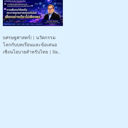
พัฒนา (องค์การ
มหาชน)
(เศรษฐศาสตร์) | นวัตกรรม
โลกกับบทเรียนและข้อเสนอ
เชิงนโยบายสำหรับไทย | Siam-
Quantum Nexus 2026|
ดร.กมล ปานม่วง | สถาบัน
ระหว่างประเทศเพื่อการค้า
และการพัฒนา (องค์การ
มหาชน)