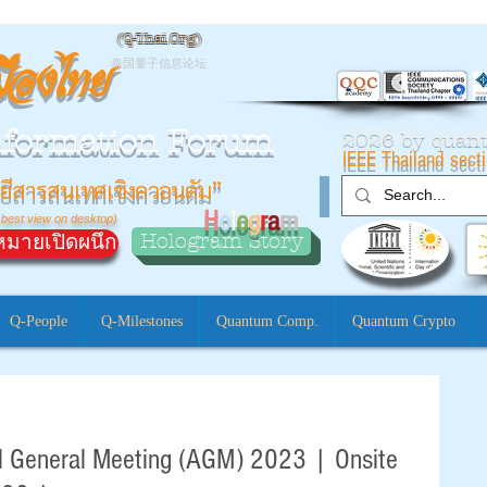
(
Q-Thai.Org)
มืองไทย
泰国量子信息论坛
nformation Forum
2026 by qua
IEEE Thailand sect
ยีสารสนเทศเชิงควอนตัม”
H
o
l
o
g
r
a
m
 best view on desktop)
Hologram Story
มายเปิดผนึก
Q-People
Q-Milestones
Quantum Comp.
Quantum Crypto
al General Meeting (AGM) 2023 | Onsite