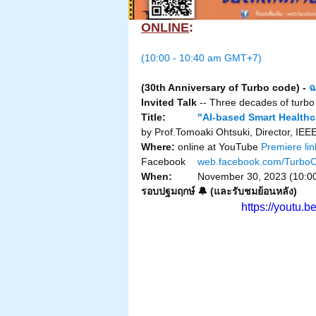
ONLINE
:
(10:00 - 10:40 am GMT+7)
(30th Anniversary of Turbo code) - 
ฉ
Invited Talk 
-- Three decades of turb
Title: 	
"AI-based Smart Healthc
by Prof.Tomoaki Ohtsuki, Director, IEE
Where:
online at 
YouTube 
Premiere lin
Facebook 
web.facebook.com/Turbo
When:
 	November 30, 2023 (10:
รอบปฐมฤกษ์ 🔔 (และรับชมย้อนหลัง)
https://youtu