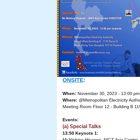
ONSITE
:
When:
 November 30, 2023
 - 
13:00 pm
Where:
 @Metropolitan Electricity Autho
Meeting Room Floor 12 - Building B 1
Events:
(a) Special Talks
13:50 Keynote 1:  
Mr.Nishino Hisanori, NICT Asia Center -