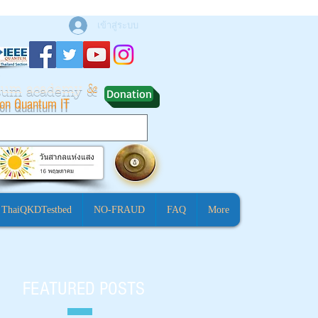
เข้าสู่ระบบ
ntum academy
&
Donation
ion Quantum IT
ThaiQKDTestbed
NO-FRAUD
FAQ
More
FEATURED POSTS