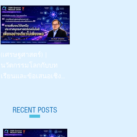
Beyond Vision: -- the Dinner
(เศรษฐศาสตร์) |
Talk | “เรียนรู้
นวัตกรรมโลกกับบท
วิทยาศาสตร์ด้วยสี่ประ
เรียนและข้อเสนอเชิง
สาทสัมผัสฯ” | What
นโยบายสำหรับไทย |
Congenitally Blind Students
Siam-Quantum Nexus 2026|
Teach Us | สัปดาห์
ดร.กมล ปานม่วง |
RECENT POSTS
วิทยาศาสตร์ ๒๕๖๙ |
สถาบันระหว่างประเทศ
Aug 18, 2026 |
เพื่อการค้าและการ
มหาวิทยาลัยเชียงใหม่ 