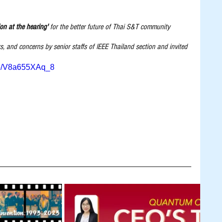
on at the hearing' 
for the better future of Thai S&T community
rs, and concerns by senior staffs of IEEE Thailand section and invited 
.be/V8a655XAq_8