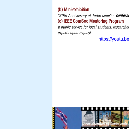
(b) M
ini-exhibition
"30th Anniversary of Turbo code"- - 
'confessi
(c)
IEEE ComSoc Mentoring Program
a public service for local students, researche
experts upon request
https://youtu