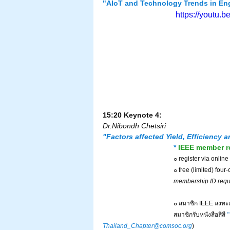
"AIoT and Technology Trends in Eng
https://youtu
15:20 Keynote 4:
Dr.Nibondh Chetsiri 
"Factors affected Yield, Efficiency 
* 
IEEE member re
๐ register via onlin
๐ free (limited) four
membership ID requ
๐ สมาชิก IEEE ลงทะ
สมาชิกรับหนังสือสี่สี 
Thailand_Chapter@comsoc.org
)