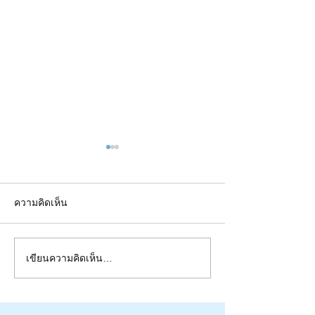
ความคิดเห็น
เขียนความคิดเห็น…
EP1: Year NEWS 2021 - ที่สุด
ข้อมูลควอนตัมกับด
ข่าวประจำปี ๒๕๖๔
โกง: Quantum IT 202
publications, patents