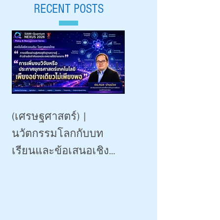
สถาบันระหว่างประเทศ
RECENT POSTS
Aug 18, 2026 |
เพื่อการค้าและการ
มหาวิทยาลัยเชียงใหม
พัฒนา (องค์การ
มหาชน)
(เศรษฐศาสตร์) |
นวัตกรรมโลกกับบท
เรียนและข้อเสนอเชิง
นโยบายสำหรับไทย |
Siam-Quantum Nexus 2026|
ดร.กมล ปานม่วง |
สถาบันระหว่างประเทศ