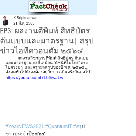
K Sripimanwat
21 มี.ค. 2565
EP3: ผลงานตีพิมพ์ สิทธิบัตร
ต้นแบบและมาตรฐาน| สรุป
ข่าวไอทีควอนตัม ๒๕๖๔
	ผลงานวิชาการตีพิมพ์ สิทธิบัตร ต้นแบบ
และมาตรฐาน บ่งชี้เสมือน "ดัชนีที่ไม่โกง" ตรง
ไปตรงมา  และจากผลสรุปของปี พ.ศ. ๒๕๖๔ ... 
สังคมทั่วไปยังคงต้องอยู่กับข่าวเกินจริงกันต่อไป !
https://youtu.be/mf7LI8hwaLw
#YearNEWS2021
#QuantumIT
#สร
ุป
ข่าวประจำปี๒๕๖๔  