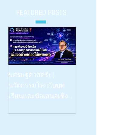
FEATURED POSTS
Beyond Vision: -- the Dinn
(เศรษฐศาสตร์) |
Talk | “เรียนรู้
นวัตกรรมโลกกับบท
วิทยาศาสตร์ด้วยสี่ป
เรียนและข้อเสนอเชิง
สาทสัมผัสฯ” | What
นโยบายสำหรับไทย |
Congenitally Blind Studen
Siam-Quantum Nexus 2026|
Teach Us | สัปดาห์
ดร.กมล ปานม่วง |
วิทยาศาสตร์ ๒๕๖๙ 