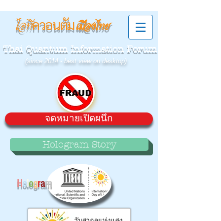
ควอนตัม
ไอที
เมืองไทย
Thai Quantum Information Forum
(since 2014 - best view on desktop)
จดหมายเปิดผนึก
Hologram Story
H
o
l
o
g
r
a
m