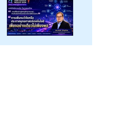
พัฒนา (องค์การ
มหาชน)
(เศรษฐศาสตร์) |
นวัตกรรมโลกกับบท
เรียนและข้อเสนอเชิง
นโยบายสำหรับไทย |
Siam-Quantum Nexus 2026|
ดร.กมล ปานม่วง |
สถาบันระหว่างประเทศ
เพื่อการค้าและการ
พัฒนา (องค์การมหาชน)