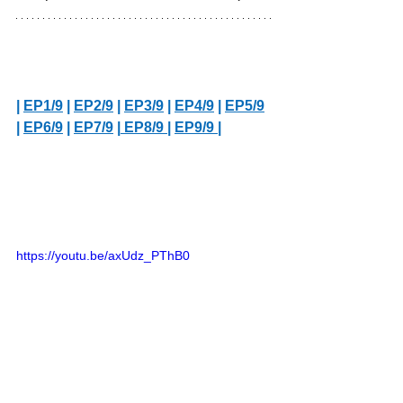
| 
EP1/9
 | 
EP2/9
 | 
EP3/9
 | 
EP4/9
 | 
EP5/9
| 
EP6/9
 | 
EP7/9
 |
 EP8/9 
| 
EP9/9 
|
https://youtu.be/axUdz_PThB0