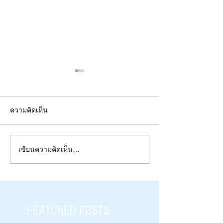
ความคิดเห็น
เขียนความคิดเห็น…
EP2/9 |“เข้าใจ”ควอนตัมกัน
EP1/9 |“เข้าใจ”ค
อย่างไร ? | เมื่อ “คุ้นเคย” จึง
อย่างไร ? | บทนำ
เข้าใจ
FEATURED POSTS