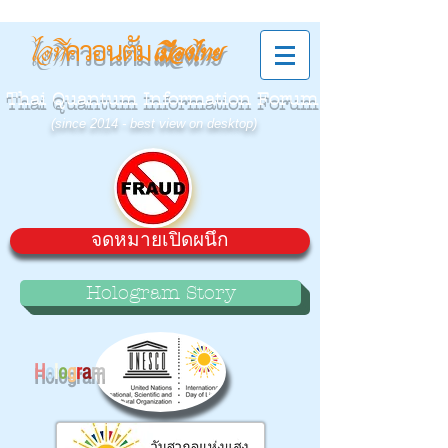
ควอนตัม
ไอที
เมืองไทย
Thai Quantum Information Forum
(since 2014 - best view on desktop)
จดหมายเปิดผนึก
Hologram Story
H
o
l
o
g
r
a
m