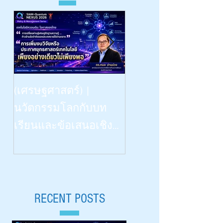
Beyond Vision: -- the Dinn
(เศรษฐศาสตร์) |
Talk | “เรียนรู้
นวัตกรรมโลกกับบท
วิทยาศาสตร์ด้วยสี่ป
เรียนและข้อเสนอเชิง
สาทสัมผัสฯ” | What
นโยบายสำหรับไทย |
Congenitally Blind Studen
Siam-Quantum Nexus 2026|
Teach Us | สัปดาห์
ดร.กมล ปานม่วง |
วิทยาศาสตร์ ๒๕๖๙ 
สถาบันระหว่างประเทศ
RECENT POSTS
Aug 18, 2026 |
เพื่อการค้าและการ
มหาวิทยาลัยเชียงใหม