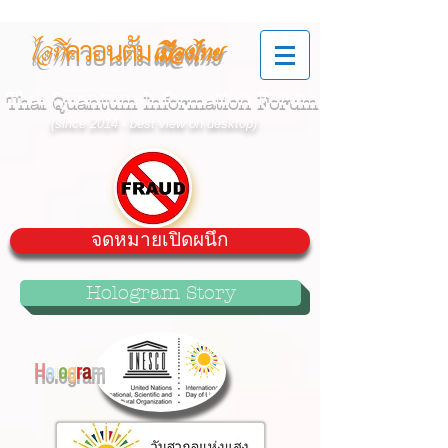
ควอนตัม
ไอที
เมืองไทย
Thai Quantum Information Forum
(since 2014 - best view on desktop)
จดหมายเปิดผนึก
Hologram Story
H
o
l
o
g
r
a
m