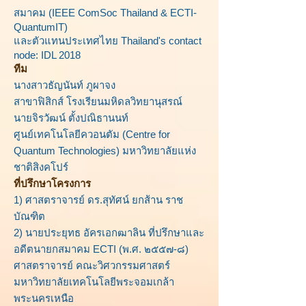
สมาคม (IEEE ComSoc Thailand & ECTI-
QuantumIT)
และตัวแทนประเทศไทย Thailand's contact
node: IDL 2018
ทีม
น
างสาวธัญนันท์ ภูผาจง
สาขาฟิสิกส์ โรงเรียนมหิดลวิทยานุสรณ์
นายจิรวัฒน์ ตั้งปณิธานนท์
ศูนย์เทคโนโลยีควอนตัม (Centre for
Quantum Technologies) มหาวิทยาลัยแห่ง
ชาติสิงคโปร์
ที่ปรึกษาโครงการ
1) ศาสตราจารย์ ดร.สุทัศน์ ยกส้าน ราช
บัณฑิต
2) นายประยุทธ อัครเอกฒาลิน ที่ปรึกษาและ
อดีตนายกสมาคม ECTI (พ.ศ. ๒๕๕๗-๘)
ศาสตราจารย์ คณะวิศวกรรมศาสตร์
มหาวิทยาลัยเทคโนโลยีพระจอมเกล้า
พระนครเหนือ