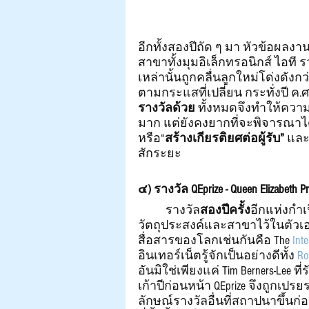
อีกทั้งสองปีถัด ๆ มา หัวข้อผ
สาขาทั้งมุมอิเล็กทรอนิกส์ ไอที 
เหล่านั้นถูกคลื่นลูกใหม่โด่งดัง
ตามกระแสที่เปลี่ยน กระทั่งปี ค.ศ
รางวัลด้วย
 ทั้งหมดจึงทำให้ควา
มาก แต่ยังคงยากที่จะพิจารณาได้
หรือ“
สร้างเกียรติยศต่อผู้รับ” 
และ
สักระยะ
๔) รางวัล QEprize - Queen Elizabeth P
	รางวัล
สองปีครั้ง
อีกแห่งกำเ
วัตถุประสงค์และสาขาไว้ในตัวเอ
สื่อสารของโลกเช่นกันคือ The 
Inte
อินเทอร์เน็ตรู้จักเป็นอย่างดีทั้ง 
Ro
อันมิใช่เพียงแค่ Tim Berners-Lee ที่ร
เก้าปีก่อนหน้า QEprize จึงถูกเ
ลักษณ์รางวัลอื่นที่สถาปนาขึ้น