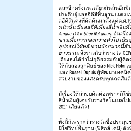
และอีกครั้งแนวเดียวกันนั้นอีกมี
ประดิษฐ์แอลอีดีสีพื้นฐาน (แดง เห
ลอีดีสีแดงที่คิดค้นมาตั้งแต่ค.ศ.1
หน้านั้น มีแอลอีดีเพียงสีน้ำเงินที
Amano และ Shuji Nakamura อันเนื
ขาวเพื่อการส่องสว่างทั่วไป เป็
อุปกรณ์ใช้พลังงานน้อยมากนี้สำเ
ยาวนาน)
 จึงราวกับว่ารางวัล QEP
เถียงลงได้ว่าไม่ยุติธรรมกับผู้คิดค้
ให้กับสองลูกศิษย์ของ Nick Holonyak
และ Russell Dupuis ผู้พัฒนาเทคน
สวยงามของแสงครบทุกเฉดสีแล้ว ..
มีเรื่องให้น่าขบคิดต่อเพราะมิใช
สีน้ำเงินผู้เคยรับรางวัลโนเบลไปแล
2021 เสียแล้ว ! 
ทั้งนี้ก็เพราะว่ารางวัลชื่อประมุ
มิใช่วิทย์พื้นฐาน (ฟิสิกส์ เคมี) 