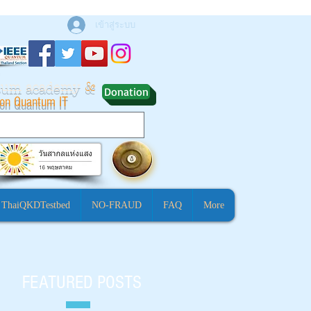
เข้าสู่ระบบ
ntum academy
&
Donation
ion Quantum IT
ThaiQKDTestbed
NO-FRAUD
FAQ
More
FEATURED POSTS