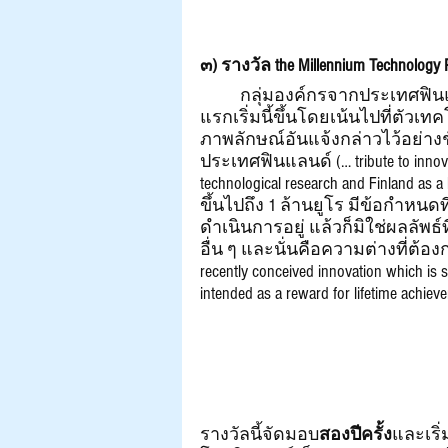
๓) รางวัล the Millennium Technology 
	กลุ่มองค์กรจากประเทศฟินแลนด์ได้สถาปนารางวัลต้นสหัสวรรษใหม่ยุคไอที
แรกเริ่มนี้ขึ้นโดยเน้นไปที่ตัวเ
ภาพลักษณ์อันแจ้งกล่าวไว้อย่าง
ประเทศฟินแลนด์ (… tribute to innovation
technological research and Finland as 
ขึ้นไปถึง 1 ล้านยูโร มีข้อกำหน
ดำเนินการอยู่ แล้วก็มิใช่ผลลัพธ์
อื่น ๆ และนั่นคือความต่างที่ต้องก
recently conceived innovation which is s
intended as a reward for lifetime achiev
รางวัลนี้จัดมอบ
สองปีครั้ง
และเริ่ม