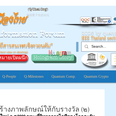
(
Q-Thai.Org)
มืองไทย
泰国量子信息论坛
nformation Forum
2026 by qua
IEEE Thailand sect
ยีสารสนเทศเชิงควอนตัม”
H
o
l
o
g
r
a
m
 best view on desktop)
Hologram Story
มายเปิดผนึก
Q-People
Q-Milestones
Quantum Comp.
Quantum Crypto
 –สร้างภาพลักษณ์ให้กับรางวัล (๒)