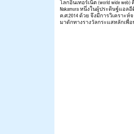
โลกอินเทอร์เน็ต (world wide web) ค
Nakamura หนึ่งในผู้ประดิษฐ์แอลอี
ค.ศ.2014 ด้วย จึงมีการวิเคราะห์จาก
มาดักทางรางวัลกระแสหลักเพื่อ