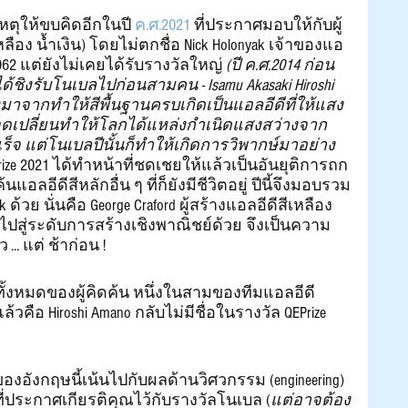
เหตุให้ขบคิดอีกในปี 
ค.ศ.2021
 ที่ประกาศมอบให้กับผู้
ลือง น้ำเงิน) โดยไม่ตกชื่อ Nick Holonyak เจ้าของแอ
962 แต่ยังไม่เคยได้รับรางวัลใหญ่ 
(ปี ค.ศ.2014 ก่อน
่ได้ชิงรับโนเบลไปก่อนสามคน - Isamu Akasaki Hiroshi 
่องมาจากทำให้สีพื้นฐานครบเกิดเป็นแอลอีดีที่ให้แสง
นจุดเปลี่ยนทำให้โลกได้แหล่งกำเนิดแสงสว่างจาก
ร็จ แต่โนเบลปีนั้นก็ทำให้เกิดการวิพากษ์มาอย่าง
rize 2021 ได้ทำหน้าที่ชดเชยให้แล้วเป็นอันยุติการถก
นแอลอีดีสีหลักอื่น ๆ ที่ก็ยังมีชีวิตอยู่ ปีนี้จึงมอบรวม
 ด้วย นั่นคือ George Craford ผู้สร้างแอลอีดีสีเหลือง
ิคไปสู่ระดับการสร้างเชิงพาณิชย์ด้วย จึงเป็นความ
. แต่ ช้าก่อน !
่ทั้งหมดของผู้คิดค้น หนึ่งในสามของทีมแอลอีดี
้วคือ Hiroshi Amano กลับไม่มีชื่อในรางวัล QEPrize 
ขของอังกฤษนี้เน้นไปกับผลด้านวิศวกรรม (engineering) 
ดังที่ประกาศเกียรติคุณไว้กับรางวัลโนเบล (
แต่อาจต้อง