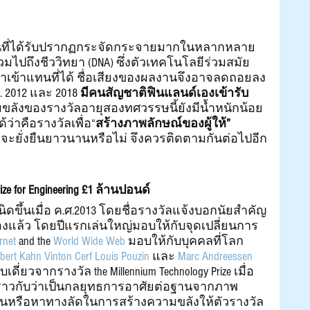
ลงานที่ได้รับปรากฏกระจัดกระจายมากในหลากหลาย
รวมไปถึงชีววิทยา (DNA) ซึ่งตัวเทคโนโลยีร่วมสมัย
กว่าเข้าแทนที่ได้ ชื่อเสียงของผลงานจึงอาจลดถอยลง
. 2012 และ 2018 
มีคนสัญชาติฟินแลนด์เองเข้ารับ
มขลังของรางวัลอายุสองทศวรรษนี้ยังมีน้ำหนักน้อย
ว่าคือรางวัลเพื่อ“
สร้างภาพลักษณ์ของผู้ให้” 
จะยั่งยืนยาวนานหรือไม่ จึงควรติดตามกันต่อไปอีก
rize for Engineering £1 ล้านปอนด์ 
นิดขึ้นเมื่อ ค.ศ.2013 โดยชื่อรางวัลแจ้งบอกนัยสำคัญ
งแล้ว โดยปีแรกเล่นใหญ่มอบให้กับจุดเปลี่ยนการ
rnet
 and the 
World Wide Web
 มอบให้กับบุคคลที่โลก
bert Kahn
Vinton Cerf
Louis Pouzin
 และ 
Marc Andreessen
ับเดี่ยวจากรางวัล the Millennium Technology Prize เมื่อ
ปรยราวกับว่าเป็นกลยุทธการอาศัยต่อฐานจากภาพ
ก่อนหรือหาทางลัดในการสร้างความขลังให้ตัวรางวัล