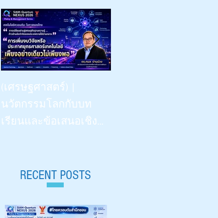
Beyond Vision: -- the Dinner
(เศรษฐศาสตร์) |
Talk | “เรียนรู้
นวัตกรรมโลกกับบท
วิทยาศาสตร์ด้วยสี่ประ
เรียนและข้อเสนอเชิง
สาทสัมผัสฯ” | What
นโยบายสำหรับไทย |
Congenitally Blind Students
Siam-Quantum Nexus 2026|
Teach Us | สัปดาห์
ดร.กมล ปานม่วง |
RECENT POSTS
วิทยาศาสตร์ ๒๕๖๙ |
สถาบันระหว่างประเทศ
Aug 18, 2026 |
เพื่อการค้าและการ
มหาวิทยาลัยเชียงใหม่ 