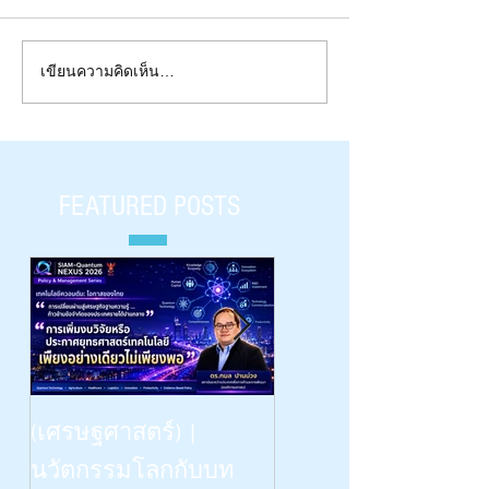
Q-Digest (Feb 2023) - Quantum
เขียนความคิดเห็น…
ควอนตัมไร้สาระ B
Computer - Fun Fact !
| Hype |สามนาที
ตัม|
FEATURED POSTS
Beyond Vision: -- the Dinn
(เศรษฐศาสตร์) |
Talk | “เรียนรู้
นวัตกรรมโลกกับบท