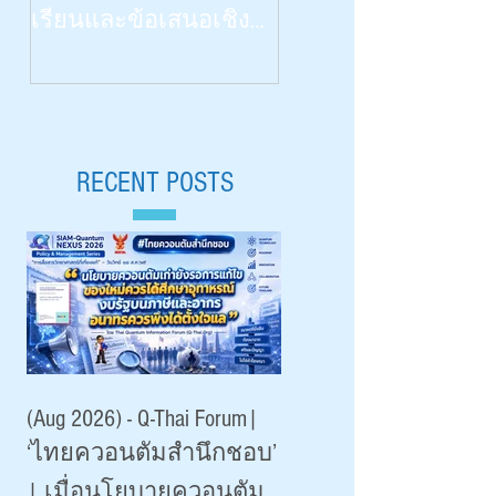
วิทยาศาสตร์ด้วยสี่ป
เรียนและข้อเสนอเชิง
สาทสัมผัสฯ” | What
นโยบายสำหรับไทย |
Congenitally Blind Studen
Siam-Quantum Nexus 2026|
Teach Us | สัปดาห์
ดร.กมล ปานม่วง |
วิทยาศาสตร์ ๒๕๖๙ 
สถาบันระหว่างประเทศ
RECENT POSTS
Aug 18, 2026 |
เพื่อการค้าและการ
มหาวิทยาลัยเชียงใหม
พัฒนา (องค์การ
มหาชน)
(Aug 2026) - Q-Thai Forum|
‘ไทยควอนตัมสำนึกชอบ’
| เมื่อนโยบายควอนตัม