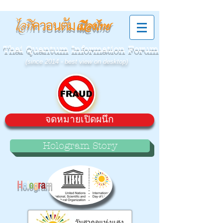
ควอนตัม
ไอที
เมืองไทย
Thai Quantum Information Forum
(since 2014 - best view on desktop)
จดหมายเปิดผนึก
Hologram Story
H
o
l
o
g
r
a
m