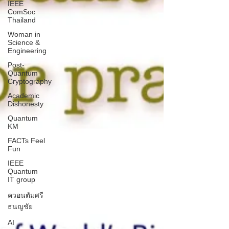
IEEE
ComSoc
Thailand
Woman in
Science &
Engineering
Post-
Quantum
Cryptography
Academic
Dishonesty
Quantum
KM
FACTs Feel
Fun
IEEE
Quantum
IT group
ควอนตัมศรี
ธนญชัย
AI