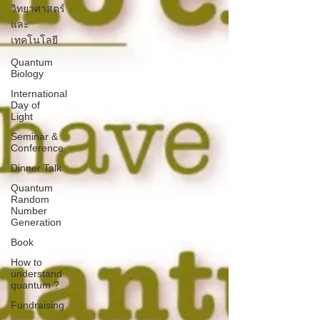
วิทยาศาสตร์
และ
เทคโนโลยี
Quantum
Biology
International
Day of
Light
Seminar &
Conference
Dinner Talk
Quantum
Random
Number
Generation
Book
How to
understand
quantum ?
Fundraising