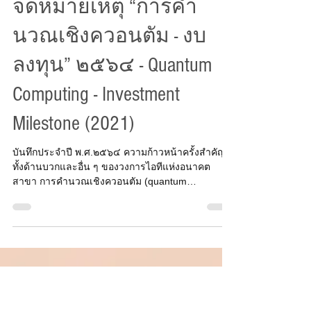
K Sripimanwat
20 ธ.ค. 2564
ยาว 1 นาที
จดหมายเหตุ “การคำ
นวณเชิงควอนตัม - งบ
ลงทุน” ๒๕๖๔ - Quantum
Computing - Investment
Milestone (2021)
บันทึกประจำปี พ.ศ.๒๕๖๔ ความก้าวหน้าครั้งสำคัญ
ทั้งด้านบวกและอื่น ๆ ของวงการไอทีแห่งอนาคต
สาขา การคำนวณเชิงควอนตัม (quantum
computing)...