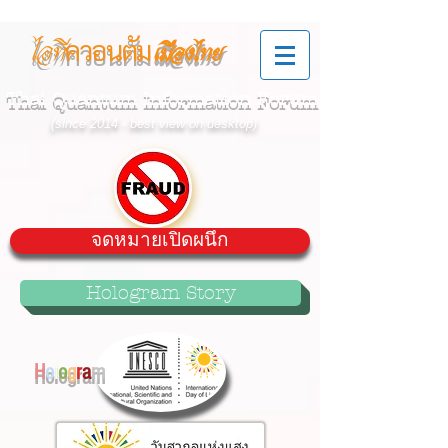
ควอนตัม
ไอที
เมืองไทย
Thai Quantum Information Forum
(since 2014 - best view on desktop)
จดหมายเปิดผนึก
Hologram Story
H
o
l
o
g
r
a
m