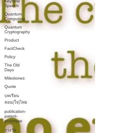
Keynote
Speech
Quantum
Computing
Quantum
Cryptography
Product
FactCheck
Policy
The Old
Days
Milestones
Quote
บทเรียน
สอน(ใจ)ไทย
publication-
patent-
prototype
รางวัล