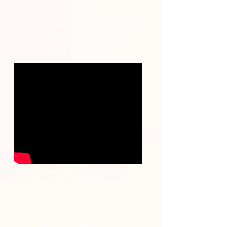
(ชุดความรู้ลำดับที่ ๒/ ๒๕๖๑)
กว่าสี่สิบปีแล้วที่กลศาสตร์ควอนตัมมาถึงเมืองไทย
แต่เหตุไฉน ... ควอนตัมไทยถึงกลายเป็น “ตัว - อัตตา”
ห้าภาคส่วนสังคมไทยจึงหายไปกับอัตตา ... ตัวตน
ตั้งแต่โรงเรียนถึงผู้ใหญ่ระดับประเทศ
กลายเป็น "ควอนตัมไทยนิยม"
(ชุดความรู้ลำดับที่ ๑/ ๒๕๖๑)
ทำอย่างไรให้ชาวบ้านทั่วไป “เข้าใจ” ควอน
ตัม
(ไม่ใช่เฉพาะนักเรียน นศ. นักวิชาการสาย
วิทย์)
ขณะที่ประสาทสัมผัสทั้งห้ามีเหมือนกัน