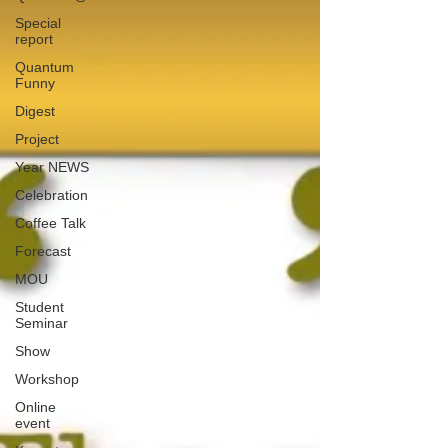
Special
report
Quantum
Funny
Digest
Project
Year NEWS
Celebration
Coffee Talk
Forecast
MOU
Student
Seminar
Show
Workshop
Online
event