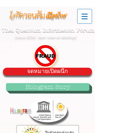
ควอนตัม
ไอที
เมืองไทย
Thai Quantum Information Forum
(since 2014 - best view on desktop)
จดหมายเปิดผนึก
Hologram Story
H
o
l
o
g
r
a
m