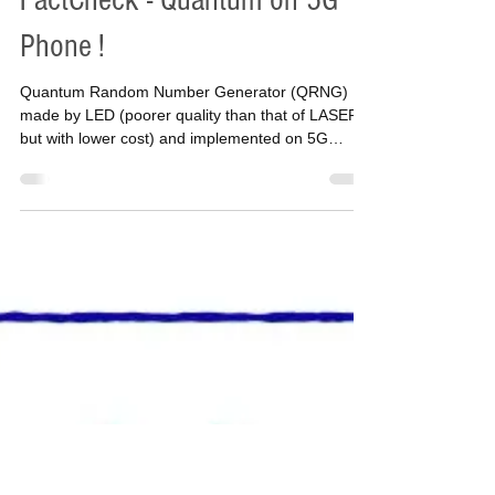
Q-Thai Admin
15 เม.ย. 2564
ยาว 1 นาที
FactCheck - Quantum on 5G
Phone !
Quantum Random Number Generator (QRNG)
made by LED (poorer quality than that of LASER
but with lower cost) and implemented on 5G
mobile...