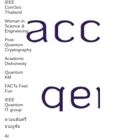
IEEE
ComSoc
Thailand
Woman in
Science &
Engineering
Post-
Quantum
Cryptography
Academic
Dishonesty
Quantum
KM
FACTs Feel
Fun
IEEE
Quantum
IT group
ควอนตัมศรี
ธนญชัย
AI