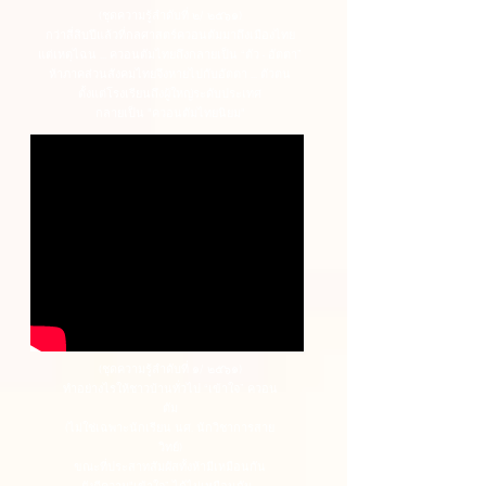
(ชุดความรู้ลำดับที่ ๒/ ๒๕๖๑)
กว่าสี่สิบปีแล้วที่กลศาสตร์ควอนตัมมาถึงเมืองไทย
แต่เหตุไฉน ... ควอนตัมไทยถึงกลายเป็น “ตัว - อัตตา”
ห้าภาคส่วนสังคมไทยจึงหายไปกับอัตตา ... ตัวตน
ตั้งแต่โรงเรียนถึงผู้ใหญ่ระดับประเทศ
กลายเป็น "ควอนตัมไทยนิยม"
(ชุดความรู้ลำดับที่ ๑/ ๒๕๖๑)
ทำอย่างไรให้ชาวบ้านทั่วไป “เข้าใจ” ควอน
ตัม
(ไม่ใช่เฉพาะนักเรียน นศ. นักวิชาการสาย
วิทย์)
ขณะที่ประสาทสัมผัสทั้งห้ามีเหมือนกัน