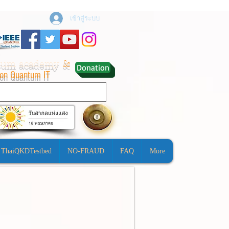
เข้าสู่ระบบ
ntum academy
&
Donation
ion Quantum IT
ThaiQKDTestbed
NO-FRAUD
FAQ
More