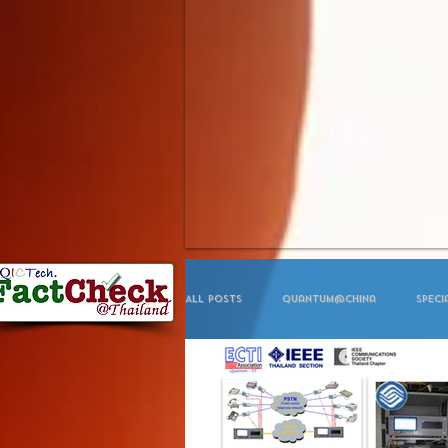
All Posts
Quantum@China
Speci
Year NEWS
Celebration
Co