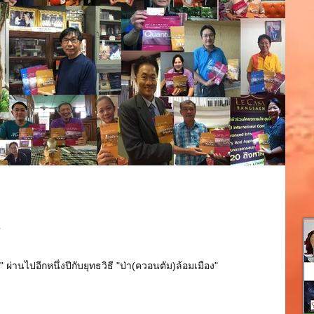
7
 ผ่านไปอีกหนึ่งปีกับยุทธวิธี "ป่า(ควอนตัม)ล้อมเมือง"