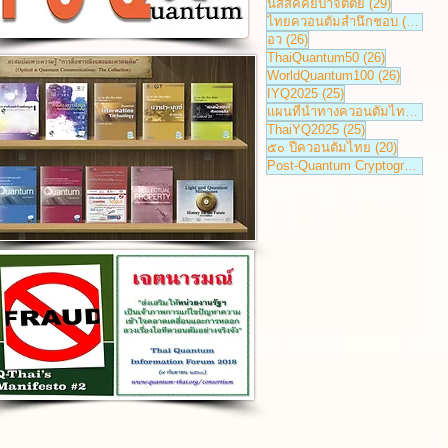
29 กระทู้
นิสสัคคิยปาจิตตีย์
(29)
27 ก
ไทยควอนตัมสำนึกชอบ
(27)
26 กระทู้
อว
(26)
26 กระทู้
ThaiQuantum50
(26)
26 กระทู้
WorldQuantum100
(26)
25 กระทู้
IYQ2025
(25)
2
แผนที่นำทางควอนตัมไทย
(25)
25 กระทู้
ThaiYQ2025
(25)
20 กระทู้
๕๐ ปีควอนตัมไทย
(20)
Post-Quantum Cryptography
(2