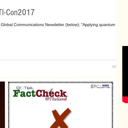
CTI-Con2017
E Global Communications Newsletter (below); "Applying quantum key
กว
แต่
ห้