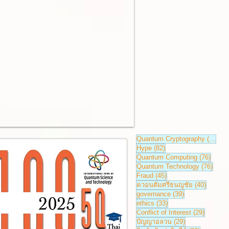
84 ก
Quantum Cryptography
(84)
82 กระทู้
Hype
(82)
76 กระ
Quantum Computing
(76)
76 กระ
Quantum Technology
(76)
45 กระทู้
Fraud
(45)
40 กระทู
ควอนตัมศรีธนญชัย
(40)
39 กระทู้
governance
(39)
33 กระทู้
ethics
(33)
29 กระทู้
Conflict of Interest
(29)
29 กระทู้
ปัญญาอลวน
(29)