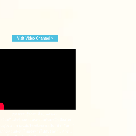
Visit Video Channel >
(ชุดความรู้ลำดับที่ ๒/ ๒๕๖๑)
่าสี่สิบปีแล้วที่กลศาสตร์ควอนตัมมาถึงเมืองไทย
เหตุไฉน ... ควอนตัมไทยถึงกลายเป็น “ตัว - อัตตา”
าภาคส่วนสังคมไทยจึงหายไปกับอัตตา ... ตัวตน