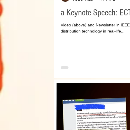
26 พ.ค. 2560
ยาว 1 นาที
a Keynote Speech: E
Video (above) and Newsletter in IEE
distribution technology in real-life...