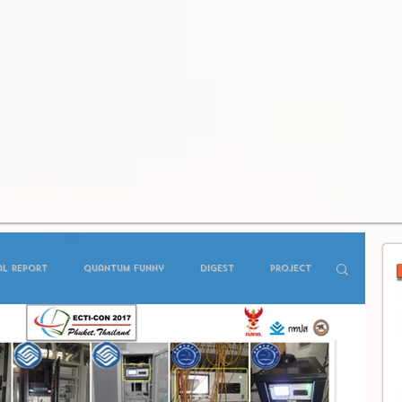
al report
Quantum Funny
Digest
Project
ffee Talk
Forecast
MOU
Student Seminar