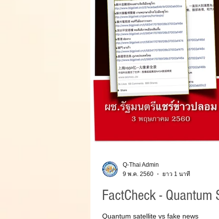
Q-Thai Admin
9 พ.ค. 2560
ยาว 1 นาที
FactCheck - Quantum Sa
Quantum satellite vs fake news