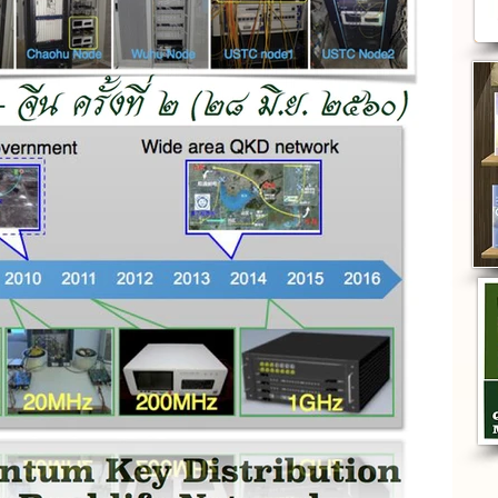
vent
Keynote Speech
Quantum Computing
t
FactCheck
Policy
The Old Days
อน(ใจ)ไทย
publication-patent-prototype
 Biology
International Day of Light
lk