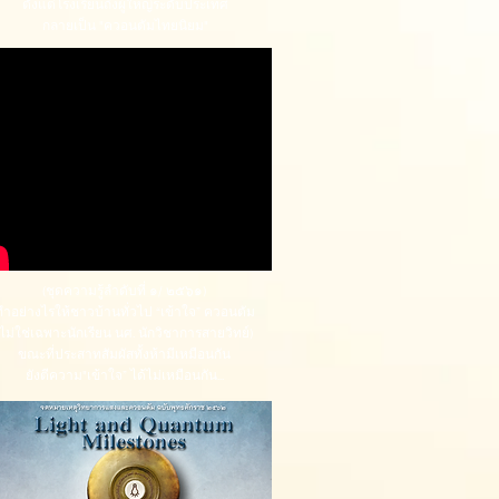
ตั้งแต่โรงเรียนถึงผู้ใหญ่ระดับประเทศ
กลายเป็น "ควอนตัมไทยนิยม"
(ชุดความรู้ลำดับที่ ๑/ ๒๕๖๑)
ทำอย่างไรให้ชาวบ้านทั่วไป “เข้าใจ” ควอนตัม
(ไม่ใช่เฉพาะนักเรียน นศ. นักวิชาการสายวิทย์)
ขณะที่ประสาทสัมผัสทั้งห้ามีเหมือนกัน
ยังตีความ"เข้าใจ” ได้ไม่เหมือนกัน...