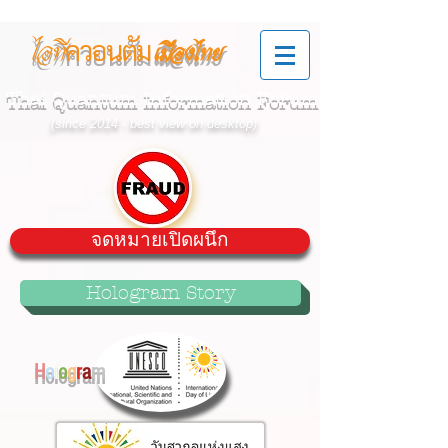
ควอนตัม
ไอที
เมืองไทย
Thai Quantum Information Forum
(since 2014 - best view on desktop)
จดหมายเปิดผนึก
Hologram Story
H
o
l
o
g
r
a
m