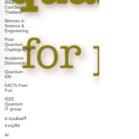
IEEE
ComSoc
Thailand
Woman in
Science &
Engineering
Post-
Quantum
Cryptography
Academic
Dishonesty
Quantum
KM
FACTs Feel
Fun
IEEE
Quantum
IT group
ควอนตัมศรี
ธนญชัย
AI