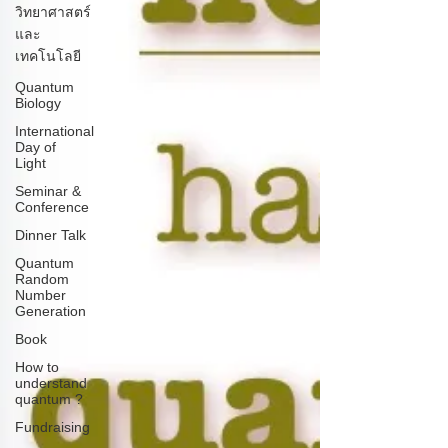
วิทยาศาสตร์
และ
เทคโนโลยี
Quantum
Biology
International
Day of
Light
Seminar &
Conference
Dinner Talk
Quantum
Random
Number
Generation
Book
How to
understand
quantum ?
Fundraising