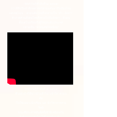
(ชุดความรู้ลำดับที่ ๒/ ๒๕๖๑)
กว่าสี่สิบปีแล้วที่กลศาสตร์ควอนตัมมาถึงเมืองไทย
แต่เหตุไฉน ... ควอนตัมไทยถึงกลายเป็น “ตัว - อัตตา”
ห้าภาคส่วนสังคมไทยจึงหายไปกับอัตตา ... ตัวตน
ตั้งแต่โรงเรียนถึงผู้ใหญ่ระดับประเทศ
กลายเป็น "ควอนตัมไทยนิยม"
(ชุดความรู้ลำดับที่ ๑/ ๒๕๖๑)
ทำอย่างไรให้ชาวบ้านทั่วไป “เข้าใจ” ควอน
ตัม
(ไม่ใช่เฉพาะนักเรียน นศ. นักวิชาการสาย
วิทย์)
ขณะที่ประสาทสัมผัสทั้งห้ามีเหมือนกัน