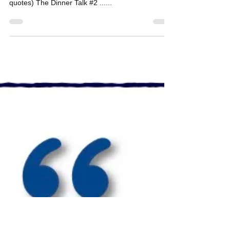
(คำคม) - อนาคตไอทีควอนตัมไทยผ่านคำคม ... รวม
"คำคม" ก่อนหน้าที่ (www.quantum-thai.org/q-
quotes) The Dinner Talk #2 ......