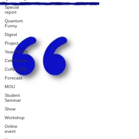
Special
report
Quantum
Funny
Digest
Project
Year NEWS
Celebration
Coffee Talk
Forecast
MOU
Student
Seminar
Show
Workshop
Online
event