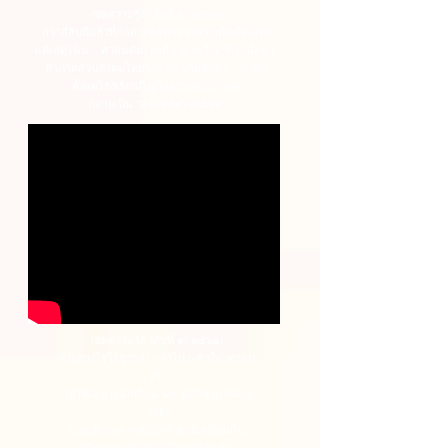
(ชุดความรู้ลำดับที่ ๒/ ๒๕๖๑)
กว่าสี่สิบปีแล้วที่กลศาสตร์ควอนตัมมาถึงเมืองไทย
แต่เหตุไฉน ... ควอนตัมไทยถึงกลายเป็น “ตัว - อัตตา”
ห้าภาคส่วนสังคมไทยจึงหายไปกับอัตตา ... ตัวตน
ตั้งแต่โรงเรียนถึงผู้ใหญ่ระดับประเทศ
กลายเป็น "ควอนตัมไทยนิยม"
(ชุดความรู้ลำดับที่ ๑/ ๒๕๖๑)
ทำอย่างไรให้ชาวบ้านทั่วไป “เข้าใจ” ควอน
ตัม
(ไม่ใช่เฉพาะนักเรียน นศ. นักวิชาการสาย
วิทย์)
ขณะที่ประสาทสัมผัสทั้งห้ามีเหมือนกัน