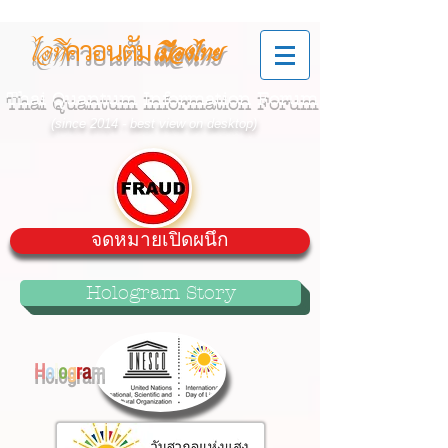
ควอนตัม
ไอที
เมืองไทย
Thai Quantum Information Forum
(since 2014 - best view on desktop)
จดหมายเปิดผนึก
Hologram Story
H
o
l
o
g
r
a
m