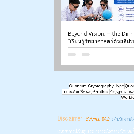
Beyond Vision: -- the Dinn
“เรียนรู้วิทยาศาสตร์ด้วยสี่ป
สัมผัสฯ” | What Congenital
Students Teach Us | สัปดา
วิทยาศาสตร์ ๒๕๖๙ | Aug 1
มหาวิทยาลัยเชียงใหม่ |
Quantum Cryptography
Hype
Quan
ควอนตัมศรีธนญชัย
ethics
ปัญญาอลวน
World
Disclaimer:
Science Web
(ดำเนินงานโ
!
เวปวิชาการนี้เป็นศูนย์รวมกิจกรรมไอทีสาขาใหม่บ