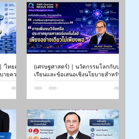
| ‘ไทยค
(เศรษฐศาสตร์) | นวัตกรรมโลกกับบท
โยบายควอน
เรียนและข้อเสนอเชิงนโยบายสำหรับ
 |
ไทย | Siam-Quantum Nexus 2026|
ดร.กมล ปานม่วง | สถาบันระหว่าง
ประเทศเพื่อการค้าและการ
พัฒนา (องค์การมหาชน)