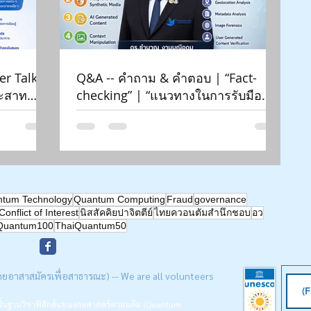
er Talk |
Q&A -- คำถาม & คำตอบ | “Fact-
ระสาท
checking” | “แนวทางในการรับมือ
ly Blind
ข้อมูลเท็จทางเทคโนโลยี ...” | Siam-
ห์
Quantum Nexus 2026| ดร.ชํานาญ
8, 2026 |
งามมณีอุดม | กองทุนพัฒนาสื่อฯ
tum Technology
Quantum Computing
Fraud
governance
Conflict of Interest
นิสสัคคิยปาจิตตีย์
ไทยควอนตัมสำนึกชอบ
อว
Quantum100
ThaiQuantum50
ดยอาสาสมัครเพื่อสาธารณะ) -- We are all volunteers
นพื้นฐานวิชาฟิสิกส์แขนงกลศาสตร์ควอนตัม (Quantum