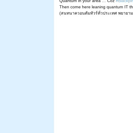
Quantum in your area … Coz 
#Blackpi
Then come here leaning quantum IT th
(สนทนาควอนตัมทัวร์ทั่วประเทศ พยายามทำใ