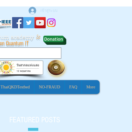
เข้าสู่ระบบ
ntum academy
&
Donation
ion Quantum IT
ThaiQKDTestbed
NO-FRAUD
FAQ
More
FEATURED POSTS