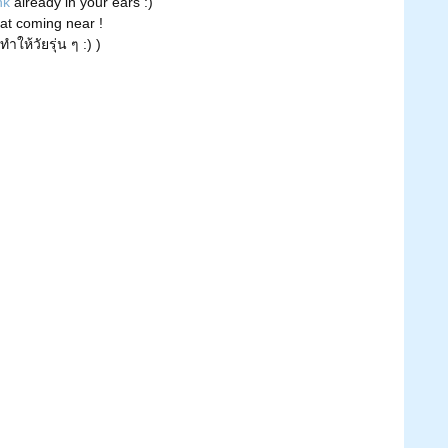
nk
 already in your ears :)
at coming near !
ห้วัยรุ่น ๆ :) )