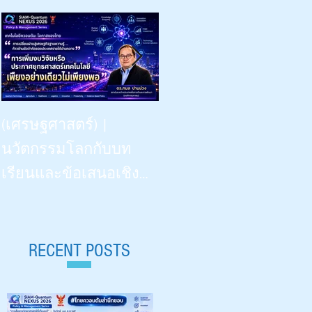
Beyond Vision: -- the Dinner
(เศรษฐศาสตร์) |
Talk | “เรียนรู้
นวัตกรรมโลกกับบท
วิทยาศาสตร์ด้วยสี่ประ
เรียนและข้อเสนอเชิง
สาทสัมผัสฯ” | What
นโยบายสำหรับไทย |
Congenitally Blind Students
Siam-Quantum Nexus 2026|
Teach Us | สัปดาห์
ดร.กมล ปานม่วง |
RECENT POSTS
วิทยาศาสตร์ ๒๕๖๙ |
สถาบันระหว่างประเทศ
Aug 18, 2026 |
เพื่อการค้าและการ
มหาวิทยาลัยเชียงใหม่ 