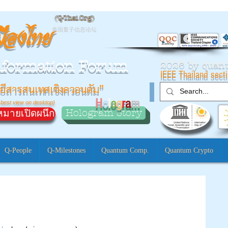
(
Q-Thai.Org)
มืองไทย
泰国量子信息论坛
nformation Forum
2026 by qua
IEEE Thailand sect
ยีสารสนเทศเชิงควอนตัม”
H
o
l
o
g
r
a
m
 best view on desktop)
Hologram Story
มายเปิดผนึก
Q-People
Q-Milestones
Quantum Comp.
Quantum Crypto