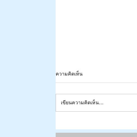
ความคิดเห็น
เขียนความคิดเห็น…
World's 60th Anniversary & Four Deca
Thai LASER