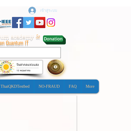
เข้าสู่ระบบ
ntum academy
&
Donation
ion Quantum IT
ThaiQKDTestbed
NO-FRAUD
FAQ
More