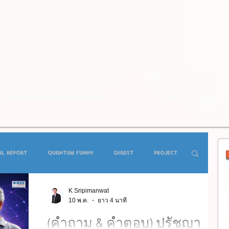
al report
Quantum Funny
Digest
Project
K Sripimanwat
ffee Talk
Forecast
MOU
Student Seminar
10 พ.ค.
ยาว 4 นาที
(คำถาม & คำตอบ) ปรัชญา