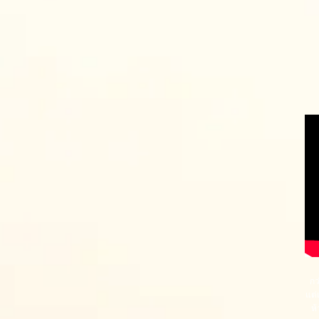
กว
แต่
ห้