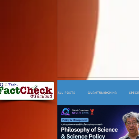
All Posts
Quantum@China
Speci
Year NEWS
Celebration
Co