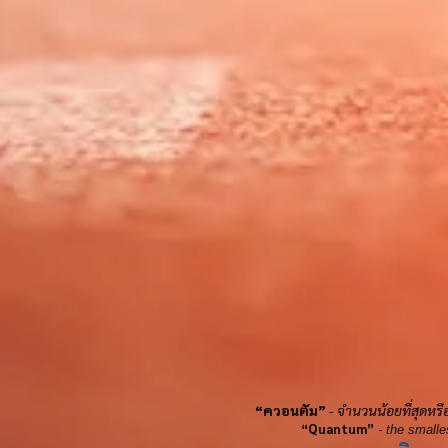
“ควอนตัม”
- จำนวนน้อยที่สุดหร
“Quantum”
- the smalle