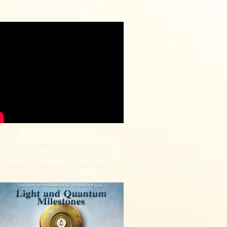
ตั้งแต่โรงเรียนถึงผู้ใหญ่ระดับประเทศ
กลายเป็น "ควอนตัมไทยนิยม"
(ชุดความรู้ลำดับที่ ๑/ ๒๕๖๑)
ทำอย่างไรให้ชาวบ้านทั่วไป “เข้าใจ” ควอนตัม
(ไม่ใช่เฉพาะนักเรียน นศ. นักวิชาการสายวิทย์)
ขณะที่ประสาทสัมผัสทั้งห้ามีเหมือนกัน
ยังตีความ"เข้าใจ” ได้ไม่เหมือนกัน...