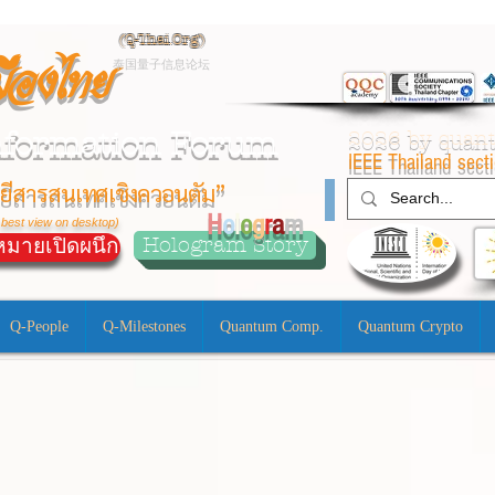
(
Q-Thai.Org)
มืองไทย
泰国量子信息论坛
nformation Forum
2026 by qua
IEEE Thailand sect
ยีสารสนเทศเชิงควอนตัม”
H
o
l
o
g
r
a
m
 best view on desktop)
Hologram Story
มายเปิดผนึก
Q-People
Q-Milestones
Quantum Comp.
Quantum Crypto