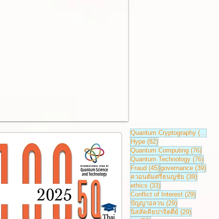
84 ก
Quantum Cryptography
(84)
82 กระทู้
Hype
(82)
76 กระ
Quantum Computing
(76)
76 กระ
Quantum Technology
(76)
45 กระทู้
39 กร
Fraud
(45)
governance
(39)
39 กระทู
ควอนตัมศรีธนญชัย
(39)
33 กระทู้
ethics
(33)
29 กระทู้
Conflict of Interest
(29)
29 กระทู้
ปัญญาอลวน
(29)
29 กระทู้
นิสสัคคิยปาจิตตีย์
(29)