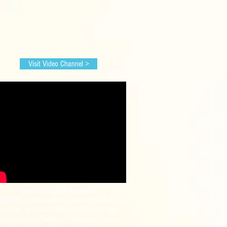
Visit Video Channel >
(ชุดความรู้ลำดับที่ ๒/ ๒๕๖๑)
่าสี่สิบปีแล้วที่กลศาสตร์ควอนตัมมาถึงเมืองไทย
เหตุไฉน ... ควอนตัมไทยถึงกลายเป็น “ตัว - อัตตา”
าภาคส่วนสังคมไทยจึงหายไปกับอัตตา ... ตัวตน