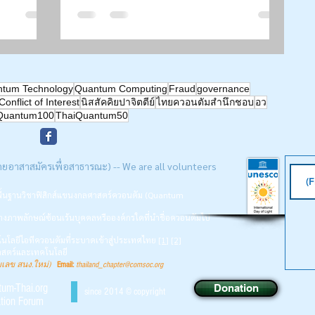
ly Blind
ข้อมูลเท็จทางเทคโนโลยี ...” | Siam-
ห์
Quantum Nexus 2026| ดร.ชํานาญ
8, 2026 |
งามมณีอุดม | กองทุนพัฒนาสื่อฯ
tum Technology
Quantum Computing
Fraud
governance
Conflict of Interest
นิสสัคคิยปาจิตตีย์
ไทยควอนตัมสำนึกชอบ
อว
Quantum100
ThaiQuantum50
ดยอาสาสมัครเพื่อสาธารณะ) -- We are all volunteers
นพื้นฐานวิชาฟิสิกส์แขนงกลศาสตร์ควอนตัม (Quantum
างภาพลักษณ์ซ้อนเร้นบุคคลหรือองค์กรใดที่นำชื่อควอนตัมไป
นโลยีไอทีควอนตัมที่ระบาดเข้าสู่ประเทศไทย
[1
]
[2]
ศาสตร์และเทคโนโลยี
ยเลข สนง.ใหม่)
Email:
thailand_chapter@comsoc.org
ntum-Thai.org
Donation
since 2014 © copyright
tion Forum