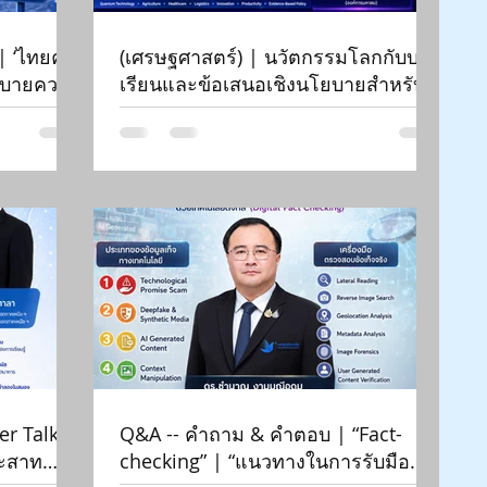
| ‘ไทยค
(เศรษฐศาสตร์) | นวัตกรรมโลกกับบท
โยบายควอน
เรียนและข้อเสนอเชิงนโยบายสำหรับ
 |
ไทย | Siam-Quantum Nexus 2026|
ดร.กมล ปานม่วง | สถาบันระหว่าง
ประเทศเพื่อการค้าและการ
พัฒนา (องค์การมหาชน)
er Talk |
Q&A -- คำถาม & คำตอบ | “Fact-
ระสาท
checking” | “แนวทางในการรับมือ