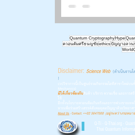
สัมผัสฯ” | What Congenital
Students Teach Us | สัปดา
วิทยาศาสตร์ ๒๕๖๙ | Aug 1
มหาวิทยาลัยเชียงใหม่ |
Quantum Cryptography
Hype
Quan
ควอนตัมศรีธนญชัย
ethics
ปัญญาอลวน
World
Disclaimer:
Science Web
(ดำเนินงานโ
!
เวปวิชาการนี้เป็นศูนย์รวมกิจกรรมไอทีสาขาใหม่บ
Mechanics)
มิได้เกี่ยวข้อง
กับ
สินค้า บริการ ค
วามเชื่อ
และการสร้
ใช้
อีกทั้งนโยบายควอนตัมเกินจริงและการพ่วงขายเทคโ
หากเพื่อร่วมสร้างสรรค์สังคมอุดมปัญญาด้วยวิทยา
About Us
- Contact:
++
02 5647000
(
อยู่ระหว่างรอหมา
Q-Ti - Q-Thai.org - Qua
Thai Quantum Informa