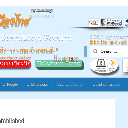
(
Q-Thai.Org)
มืองไทย
泰国量子信息论坛
nformation Forum
2026 by qua
IEEE Thailand sect
ยีสารสนเทศเชิงควอนตัม”
H
o
l
o
g
r
a
m
 best view on desktop)
Hologram Story
มายเปิดผนึก
Q-People
Q-Milestones
Quantum Comp.
Quantum Crypto
tablished