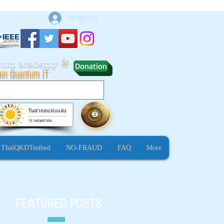
เข้าสู่ระบบ
ntum academy
&
Donation
ion Quantum IT
ThaiQKDTestbed
NO-FRAUD
FAQ
More
FEATURED POSTS