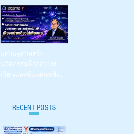
Beyond Vision: -- the Dinner
(เศรษฐศาสตร์) |
Talk | “เรียนรู้
นวัตกรรมโลกกับบท
วิทยาศาสตร์ด้วยสี่ประ
เรียนและข้อเสนอเชิง
สาทสัมผัสฯ” | What
นโยบายสำหรับไทย |
Congenitally Blind Students
Siam-Quantum Nexus 2026|
Teach Us | สัปดาห์
ดร.กมล ปานม่วง |
RECENT POSTS
วิทยาศาสตร์ ๒๕๖๙ |
สถาบันระหว่างประเทศ
Aug 18, 2026 |
เพื่อการค้าและการ
มหาวิทยาลัยเชียงใหม่ 