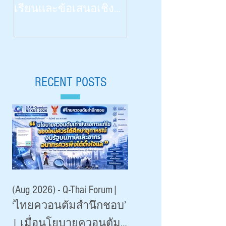
วิทยาศาสตร์ด้วยสี่ป
เรียนและข้อเสนอเชิง
สาทสัมผัสฯ” | What
นโยบายสำหรับไทย |
Congenitally Blind Studen
Siam-Quantum Nexus 2026|
Teach Us | สัปดาห์
ดร.กมล ปานม่วง |
วิทยาศาสตร์ ๒๕๖๙ 
สถาบันระหว่างประเทศ
RECENT POSTS
Aug 18, 2026 |
เพื่อการค้าและการ
มหาวิทยาลัยเชียงใหม
พัฒนา (องค์การ
มหาชน)
(Aug 2026) - Q-Thai Forum|
‘ไทยควอนตัมสำนึกชอบ’
| เมื่อนโยบายควอนตัม