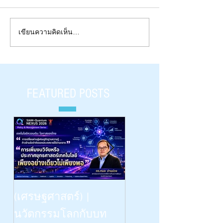
เขียนความคิดเห็น…
FactCheck - LiFi: A Crazed Engineering of
the Decade
FEATURED POSTS
Beyond Vision: -- the Dinn
(เศรษฐศาสตร์) |
Talk | “เรียนรู้
นวัตกรรมโลกกับบท