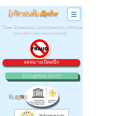
ควอนตัม
ไอที
เมืองไทย
Thai Quantum Information Forum
(since 2014 - best view on desktop)
จดหมายเปิดผนึก
Hologram Story
H
o
l
o
g
r
a
m