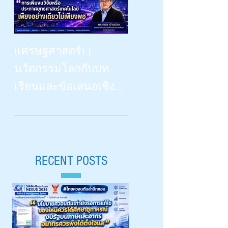
Beyond Vision: -- the Dinn
(เศรษฐศาสตร์) |
Talk | “เรียนรู้
นวัตกรรมโลกกับบท
วิทยาศาสตร์ด้วยสี่ป
เรียนและข้อเสนอเชิง
สาทสัมผัสฯ” | What
นโยบายสำหรับไทย |
Congenitally Blind Studen
Siam-Quantum Nexus 2026|
Teach Us | สัปดาห์
ดร.กมล ปานม่วง |
วิทยาศาสตร์ ๒๕๖๙ 
สถาบันระหว่างประเทศ
RECENT POSTS
Aug 18, 2026 |
เพื่อการค้าและการ
มหาวิทยาลัยเชียงใหม
พัฒนา (องค์การ
มหาชน)