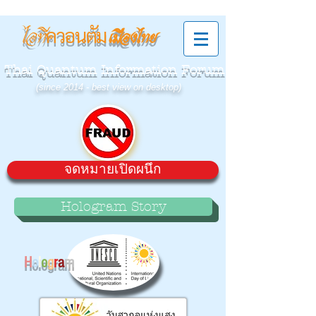
ควอนตัม
ไอที
เมืองไทย
Thai Quantum Information Forum
(since 2014 - best view on desktop)
จดหมายเปิดผนึก
Hologram Story
H
o
l
o
g
r
a
m