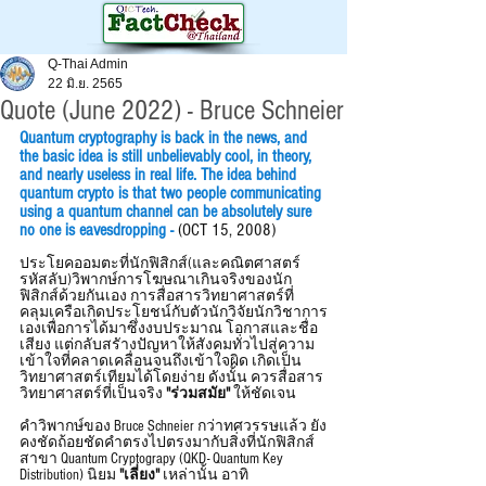
Q-Thai Admin
22 มิ.ย. 2565
Quote (June 2022) - Bruce Schneier
Quantum cryptography is back in the news, and 
the basic idea is still unbelievably cool, in theory, 
and nearly useless in real life. The idea behind 
quantum crypto is that two people communicating 
using a quantum channel can be absolutely sure 
no one is eavesdropping
 -
(OCT 15, 2008)
ประโยคออมตะที่นักฟิสิกส์(และคณิตศาสตร์
รหัสลับ)วิพากษ์การโฆษณาเกินจริงของนัก
ฟิสิกส์ด้วยกันเอง การสื่อสารวิทยาศาสตร์ที่
คลุมเครือเกิดประโยชน์กับตัวนักวิจัยนักวิชาการ
เองเพื่อการได้มาซึ่งงบประมาณ โอกาสและชื่อ
เสียง แต่กลับสรัางปัญหาให้สังคมทั่วไปสู่ความ
เข้าใจที่คลาดเคลื่อนจนถึงเข้าใจผิด เกิดเป็น
วิทยาศาสตร์เทียมได้โดยง่าย ดังนั้น ควรสื่อสาร
วิทยาศาสตร์ที่เป็นจริง
 "ร่วมสมัย" 
ให้ชัดเจน
คำวิพากษ์ของ Bruce Schneier กว่าทศวรรษแล้ว ยัง
คงชัดถ้อยชัดคำตรงไปตรงมากับสิ่งที่นักฟิสิกส์
สาขา Quantum Cryptograpy (QKD- Quantum Key 
Distribution) นิยม 
"เลี่ยง" 
เหล่านั้น อาทิ 