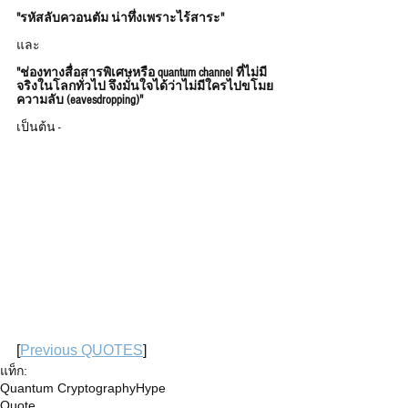
"รหัสลับควอนตัม น่าทึ่งเพราะไร้สาระ"
และ
"ช่องทางสื่อสารพิเศษหรือ quantum channel ที่ไม่มี
จริงในโลกทั่วไป จึงมั่นใจได้ว่าไม่มีใครไปขโมย
ความลับ (eavesdropping)" 
เป็นต้น -
[
Previous QUOTES
] 
แท็ก:
Quantum Cryptography
Hype
Quote