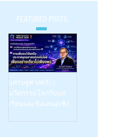
FEATURED POSTS
Beyond Vision: -- the Dinn
(เศรษฐศาสตร์) |
Talk | “เรียนรู้
นวัตกรรมโลกกับบท
วิทยาศาสตร์ด้วยสี่ป
เรียนและข้อเสนอเชิง
สาทสัมผัสฯ” | What
นโยบายสำหรับไทย |
Congenitally Blind Studen
Siam-Quantum Nexus 2026|
Teach Us | สัปดาห์
ดร.กมล ปานม่วง |