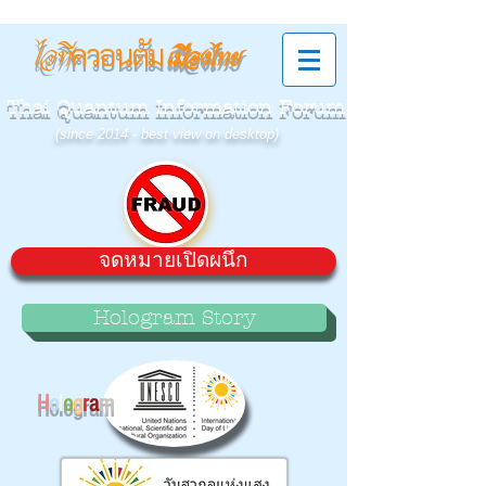
ควอนตัม
ไอที
เมืองไทย
Thai Quantum Information Forum
(since 2014 - best view on desktop)
จดหมายเปิดผนึก
Hologram Story
H
o
l
o
g
r
a
m