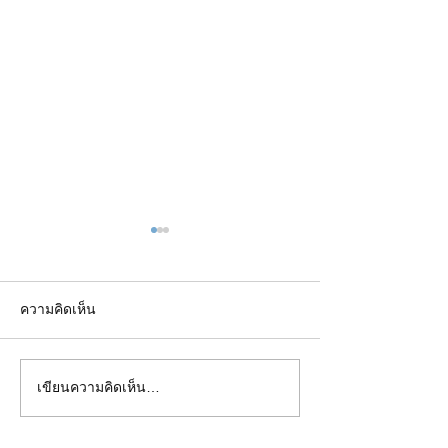
ความคิดเห็น
Quote (August 2022) 
Quote (October 2022) - Emma
เขียนความคิดเห็น…
McKay