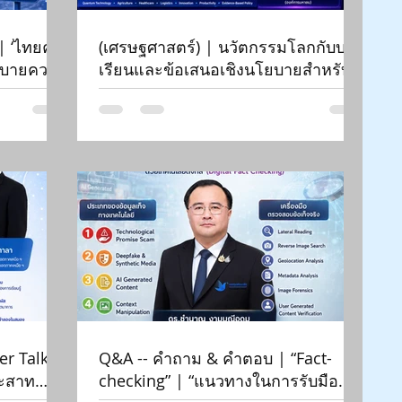
| ‘ไทยค
(เศรษฐศาสตร์) | นวัตกรรมโลกกับบท
โยบายควอน
เรียนและข้อเสนอเชิงนโยบายสำหรับ
 |
ไทย | Siam-Quantum Nexus 2026|
ดร.กมล ปานม่วง | สถาบันระหว่าง
ประเทศเพื่อการค้าและการ
พัฒนา (องค์การมหาชน)
er Talk |
Q&A -- คำถาม & คำตอบ | “Fact-
ระสาท
checking” | “แนวทางในการรับมือ