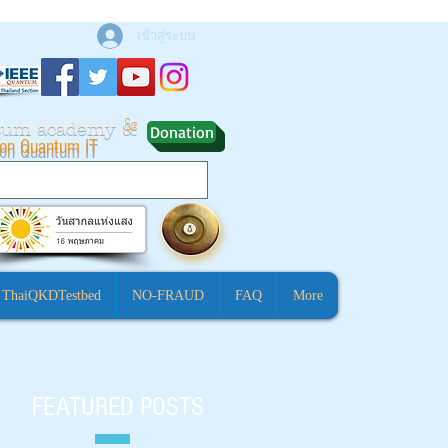
เข้าสู่ระบบ
ntum academy
&
Donation
ion Quantum IT
ThaiQKDTestbed
NO-FRAUD
FAQ
More
FEATURED POSTS