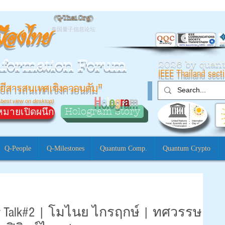
(
Q-Thai.Org)
มืองไทย
泰国量子信息论坛
nformation Forum
2026 by qua
IEEE Thailand sect
ยีสารสนเทศเชิงควอนตัม”
H
o
l
o
g
r
a
m
 best view on desktop)
Hologram Story
มายเปิดผนึก
Q-People
Q-Milestones
Quantum Comp.
Quantum Crypto
inner Talk#2 | โมไนย ไกรฤกษ์ | ทศวรรษ