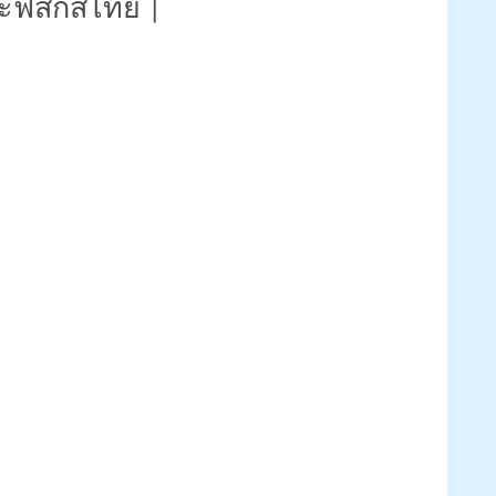
ฟิสิกส์ไทย |