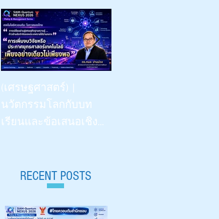
Beyond Vision: -- the Dinner
(เศรษฐศาสตร์) |
Talk | “เรียนรู้
นวัตกรรมโลกกับบท
วิทยาศาสตร์ด้วยสี่ประ
เรียนและข้อเสนอเชิง
สาทสัมผัสฯ” | What
นโยบายสำหรับไทย |
Congenitally Blind Students
Siam-Quantum Nexus 2026|
Teach Us | สัปดาห์
ดร.กมล ปานม่วง |
RECENT POSTS
วิทยาศาสตร์ ๒๕๖๙ |
สถาบันระหว่างประเทศ
Aug 18, 2026 |
เพื่อการค้าและการ
มหาวิทยาลัยเชียงใหม่ 