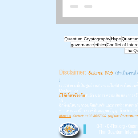
สัมผัสฯ” | What Congenital
Students Teach Us | สัปดา
วิทยาศาสตร์ ๒๕๖๙ | Aug 1
มหาวิทยาลัยเชียงใหม่ |
Quantum Cryptography
Hype
Quantu
governance
ethics
Conflict of Inter
ThaiQ
Disclaimer:
Science Web
(ดำเนินงานโ
!
เวปวิชาการนี้เป็นศูนย์รวมกิจกรรมไอทีสาขาใหม่บ
Mechanics)
มิได้เกี่ยวข้อง
กับ
สินค้า บริการ ค
วามเชื่อ
และการสร้
ใช้
อีกทั้งนโยบายควอนตัมเกินจริงและการพ่วงขายเทคโ
หากเพื่อร่วมสร้างสรรค์สังคมอุดมปัญญาด้วยวิทยา
About Us
- Contact:
++
02 5647000
(
อยู่ระหว่างรอหมา
Q-Ti - Q-Thai.org - Qua
Thai Quantum Informa