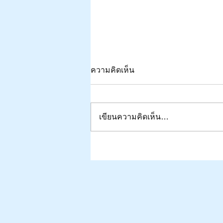
ความคิดเห็น
เขียนความคิดเห็น…
(อุ่นเครื่อง ๑) | The Dinner Talk#2 |
รักษา สุนทรธรรม| ทศวรรษหน้
วิศวกรรมไฟฟ้าและฟิสิกส์ไทย 