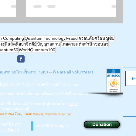
ly Blind
ข้อมูลเท็จทางเทคโนโลยี ...” | Siam-
ห์
Quantum Nexus 2026| ดร.ชํานาญ
8, 2026 |
งามมณีอุดม | กองทุนพัฒนาสื่อฯ
m Computing
Quantum Technology
Fraud
ควอนตัมศรีธนญชัย
est
นิสสัคคิยปาจิตตีย์
ปัญญาอลวน
ไทยควอนตัมสำนึกชอบ
อว
uantum50
WorldQuantum100
ดยอาสาสมัครเพื่อสาธารณะ) -- We are all volunteers
นพื้นฐานวิชาฟิสิกส์แขนงกลศาสตร์ควอนตัม (Quantum
างภาพลักษณ์ซ้อนเร้นบุคคลหรือองค์กรใดที่นำชื่อควอนตัมไป
นโลยีไอทีควอนตัมที่ระบาดเข้าสู่ประเทศไทย
[1
]
[2]
ศาสตร์และเทคโนโลยี
ยเลข สนง.ใหม่)
Email:
thailand_chapter@comsoc.org
ntum-Thai.org
Donation
since 2014 © copyright
tion Forum