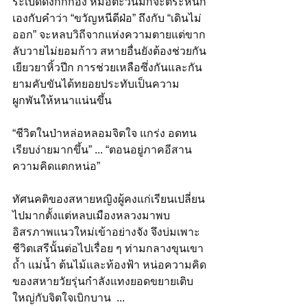
ระเบิดดังกึกก้อง หมอตะวันมักจะตระหนัก
เองกับคำว่า “ขวัญหนีดีฝ่อ” ถึงกับ “เดินไม่
ออก” จะหลบวิถีจากแห่งความตายแต่ขาก
ลับวายไม่ยอมก้าว สหายอื่นยังต้องช่วยกัน
เยียวยาหิ้วปีก การช่วยเหลือซึ่งกันและกัน
ยามคับขันได้ทยอยประทับเป็นความ
ผูกพันให้หนาแน่นขึ้น 
“ชีวิตในป่าหล่อหลอมจิตใจ แกร่ง อดทน 
เรียบง่ายมากขึ้น” ... “ตอนอยู่ภาคอีสาน 
ความคิดแตกหน่อ”
ทัศนคติของสหายหญิงผู้คงแก่เรียนเปลี่ยน
ไปมากตั้งแต่หลบเมืองหลวงมาพบ
อิสรภาพแนวใหม่เข้าอย่างจัง จึงบ่มเพาะ
ชีวิตเสรีนั้นต่อไปเรื่อย ๆ ท่ามกลางขุนเขา 
ถ้ำ แม่น้ำ ต้นไม้และท้องฟ้า หน่อความคิด
ของสหายวัยรุ่นกำลังแทงยอดขยายเติบ
ใหญ่กับจิตใจเบิกบาน  ... 