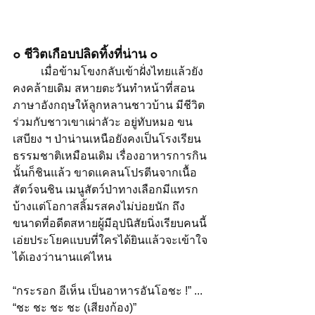
๐ ชีวิตเกือบปลิดทิ้งที่น่าน ๐
	เมื่อข้ามโขงกลับเข้าฝั่งไทยแล้วยัง
คงคล้ายเดิม สหายตะวันทำหน้าที่สอน
ภาษาอังกฤษให้ลูกหลานชาวบ้าน มีชีวิต
ร่วมกับชาวเขาเผ่าลัวะ อยู่ทับหมอ ขน
เสบียง ฯ ป่าน่านเหนือยังคงเป็นโรงเรียน
ธรรมชาติเหมือนเดิม เรื่องอาหารการกิน
นั้นก็ชินแล้ว ขาดแคลนโปรตีนจากเนื้อ
สัตว์จนชิน เมนูสัตว์ป่าทางเลือกมีแทรก
บ้างแต่โอกาสลิ้มรสคงไม่บ่อยนัก ถึง
ขนาดที่อดีตสหายผู้มีอุปนิสัยนิ่งเรียบคนนี้
เอ่ยประโยคแบบที่ใครได้ยินแล้วจะเข้าใจ
ได้เองว่านานแค่ไหน
“กระรอก อีเห็น เป็นอาหารอันโอชะ !” ... 
“ชะ ชะ ชะ ชะ (เสียงก้อง)”