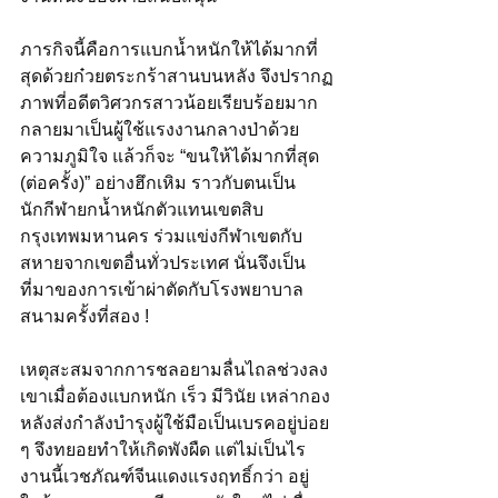
ภารกิจนี้คือการแบกน้ำหนักให้ได้มากที่
สุดด้วยก๋วยตระกร้าสานบนหลัง จึงปรากฏ
ภาพที่อดีตวิศวกรสาวน้อยเรียบร้อยมาก
กลายมาเป็นผู้ใช้แรงงานกลางป่าด้วย
ความภูมิใจ แล้วก็จะ “ขนให้ได้มากที่สุด 
(ต่อครั้ง)” อย่างฮึกเหิม ราวกับตนเป็น
นักกีฬายกน้ำหนักตัวแทนเขตสิบ
กรุงเทพมหานคร ร่วมแข่งกีฬาเขตกับ
สหายจากเขตอื่นทั่วประเทศ นั่นจึงเป็น
ที่มาของการเข้าผ่าตัดกับโรงพยาบาล
สนามครั้งที่สอง !
เหตุสะสมจากการชลอยามลื่นไถลช่วงลง
เขาเมื่อต้องแบกหนัก เร็ว มีวินัย เหล่ากอง
หลังส่งกำลังบำรุงผู้ใช้มือเป็นเบรคอยู่บ่อย 
ๆ จึงทยอยทำให้เกิดพังผืด แต่ไม่เป็นไร
งานนี้เวชภัณฑ์จีนแดงแรงฤทธิ์กว่า อยู่