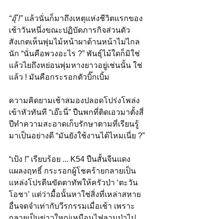
“อุ๊ !” 
แล้วนั่นก็มาถึงเหตุแห่งชีวิตแรกของ
เช้าวันหนึ่งขณะปฏิบัตภารกิจส่วนตัว 
สังเกตเห็นพุ่มไม้หน้าผาด้านหน้าไม่ไกล
นัก “นั่นคือพวงอะไร ?” พันธุ์ไม้ใดก็มิใช่
แล้วไยถึงหย่อนพุ่มหางยาวอยู่เช่นนั้น ใช่
แล้ว ! มันคือกระรอกตัวบิ๊กเบิ้ม
ความคิดยามเช้าสมองปลอดโปร่งโพล่ง
เข้าหัวทันที “เอ๊ะนี่” ปืนพกที่ติดเอวมาตั้งสี่
ปีทำความสะอาดเก็บรักษาตามที่เรียนรู้
มาเป็นอย่างดี “มันยังใช้งานได้ไหมเนี่ย ?”
“เป้ง !” เรียบร้อย ... K54 ปืนสั้นจีนแดง
แผลงฤทธิ์ กระรอกผู้โชคร้ายกลายเป็น
แหล่งโปรตีนขัดตาทัพให้ครัวป่า ‘ตะวัน
โอชา’ แต่ว่ามื้อนั้นหาใช่สิ่งที่เหล่าสหาย
อื่นจดจำเท่ากับวีรกรรมเมื่อเช้า เพราะ
กลายเป็นข่าวใหญ่เหมือนไฟลามป่าไป