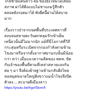
ใกล้ชายแดนลาว-จีน ของยังใหม่ไม่เสื่อม
สภาพ ผ่าไส้ติ่งแบบไม่ชาแถมรู้สึกตัว
ตลอดยังรอดมาได้ พังผืดนี้ผ่านได้สบาย
มาก
เรื่องราวป่าจากเขตพื้นที่ประเทศลาวที่
สงบจนสหายตะวันตกหลุมรักเข้าเต็ม
เหนี่ยวนั้นมีไม่มากนัก แม้ที่นี่โอกาสที่วิถี
กระสุนหรือระเบิดจากกองกำลังตามข้าม
โขงมาหรือจากทั้งอากาศยานรบนั้นมีน้อย
กว่า ทว่า เมื่อแนวความคิดของ พคท. ขัด
กับเจ้าของพื้นที่ตามที่เหล่าสหายแจงกัน
ต่อ ๆ มา จึงต้องย้ายฐานข้ามกลับฝั่งไทย 
หอสมุดขนาดใหญ่ฝั่งขวาแม่น้ำโขงจึงปิด
ตัวลง ... สะบายดีเมืองลาว
https://youtu.be/lrgvISlonrA