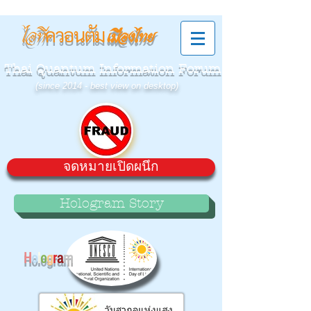
ควอนตัม
ไอที
เมืองไทย
Thai Quantum Information Forum
(since 2014 - best view on desktop)
จดหมายเปิดผนึก
Hologram Story
H
o
l
o
g
r
a
m