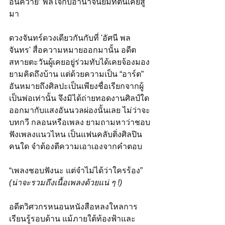
อื่นควาย’ พลีใจกับอำนาจนิยมที่ตนเคยสู้
มา
ดวงจันทร์ดวงเดียวกันกับที่ 'อัศนี พล
จันทร' สื่อความหมายออกมานั้น อดีต
สหายตะวันผู้เคยอยู่ร่วมทับได้เคยจ้องมอง
ยามคิดถึงบ้าน แต่ด้วยความเป็น “อาร์ต” 
อันหมายถึงศิลปะเป็นเพียงชื่อเรียกจากผู้
เป็นพ่อเท่านั้น จึงมิได้ถ่ายทอดงานศิลป์ใด
ออกมากับแสงอันนวลผ่องนั้นเลย ไม่ว่าจะ
บทกวี กลอนหรือเพลง ยามถามหาว่าชอบ
ฟังเพลงแนวไหน เป็นแฟนคลับติ่งศิลปิน
คนใด จำต้องตีความเอาเองจากคำตอบ 
“เพลงชอบฟังนะ แต่จำไม่ได้ว่าใครร้อง” 
(น่าจะรวมถึงเนื้อเพลงด้วยแน่ ๆ !)
อดีตวิศวกรหนอนหนังสือหลงใหลการ
เรียนรู้รอบด้าน แม้ภายใต้ท้องฟ้าและ