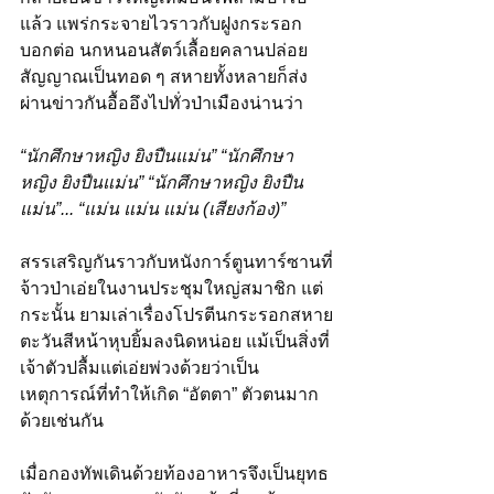
แล้ว แพร่กระจายไวราวกับฝูงกระรอก
บอกต่อ นกหนอนสัตว์เลื้อยคลานปล่อย
สัญญาณเป็นทอด ๆ สหายทั้งหลายก็ส่ง
ผ่านข่าวกันอื้ออึงไปทั่วป่าเมืองน่านว่า 
“นักศึกษาหญิง ยิงปืนแม่น” “นักศึกษา
หญิง ยิงปืนแม่น” “นักศึกษาหญิง ยิงปืน
แม่น”... “แม่น แม่น แม่น (เสียงก้อง)” 
สรรเสริญกันราวกับหนังการ์ตูนทาร์ซานที่
จ้าวป่าเอ่ยในงานประชุมใหญ่สมาชิก แต่
กระนั้น ยามเล่าเรื่องโปรตีนกระรอกสหาย
ตะวันสีหน้าหุบยิ้มลงนิดหน่อย แม้เป็นสิ่งที่
เจ้าตัวปลื้มแต่เอ่ยพ่วงด้วยว่าเป็น
เหตุการณ์ที่ทำให้เกิด “อัตตา” ตัวตนมาก
ด้วยเช่นกัน
เมื่อกองทัพเดินด้วยท้องอาหารจึงเป็นยุทธ