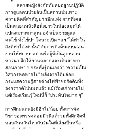
	สหายหญิงสังกัดทับหมอฐานปฏิบัติ
การดูแลคนป่วยอันเป็นสถานบ่มเพาะ
ความคิดที่สำคัญมากอีกแห่ง จากที่เคย
เป็นหนอนหนังสือนั่งยาวในห้องสมุดได้
แปลงสภาพมาสู่หมอจำเป็นช่วยดูแล
คนไข้ ทั้งไข้ป่า โดนระเบิด ฯลฯ “ได้ทำใน
สิ่งที่ทำได้เท่านั้น” กับภารกิจต้นแบบสอน
งานให้พยาบาลป่าหรือผู้ที่เป็นลูกหลาน
ชาวนา ฝึกให้อ่านฉลากและเดินจ่ายยา 
สอนภาษา ฯ กระทั่งรู้ตนเองว่า “ความเป็น
วิศวกรหดหายไป” หลังจากได้ปล่อย
กระแสความรู้สายช่างไฟฟ้าชอร์ตดินทิ้ง
ลงกราวด์ไปหมดแล้ว แม้เรื่องเก่าหายไป
แต่เรื่องเรียนรู้ใหม่นี้ก็ “ประทับใจมาก ๆ”
การฝึกฝนตนยังมีอีกไม่น้อย ทั้งสารพัด
วิชาของพรรคคอมมิวนิสต์รวมทั้งฝึกจิตที่
ชอบสั่นหวั่นไหวกับวันใดที่เสียงปืนหรือ