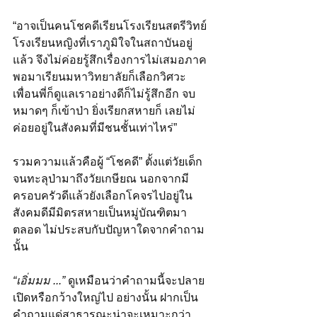
“อาจเป็นคนโชคดีเรียนโรงเรียนสตรีวิทย์ 
โรงเรียนหญิงที่เราภูมิใจในสถาบันอยู่
แล้ว จึงไม่ค่อยรู้สึกเรื่องการไม่เสมอภาค 
พอมาเรียนมหาวิทยาลัยก็เลือกวิศวะ 
เพื่อนพี่ก็ดูแลเราอย่างดีก็ไม่รู้สึกอีก จบ
หมาดๆ ก็เข้าป่า ยิ่งเรียกสหายก็ เลยไม่
ค่อยอยู่ในสังคมที่มีชนชั้นเท่าไหร่”
รวมความแล้วคือผู้ “โชคดี” ตั้งแต่วัยเด็ก
จนทะลุป่ามาถึงวัยเกษียณ นอกจากมี
ครอบครัวดีแล้วยังเลือกโคจรไปอยู่ใน
สังคมดีมีมิตรสหายเป็นหมู่บัณฑิตมา
ตลอด ไม่ประสบกับปัญหาใดจากคำถาม
นั้น 
“เอิ่มมม ...”
 ดูเหมือนว่าคำถามนี้จะปลาย
เปิดหรือกว้างใหญ่ไป อย่างนั้น ฝากเป็น
คำถามแด่สาธารณะน่าจะเหมาะกว่า 