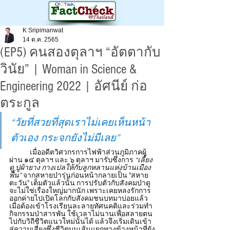
K Sripimanwat
14 ต.ค. 2565
(EP5) คนสองตุลาฯ “อัตตากับ
วินัย” | Woman in Science &
Engineering 2022 | อัศนีย์ ก่อ
ตระกูล
“วัยที่สวยที่สุดเราไม่เคยเห็นหน้า
ตัวเอง กระจกยังไม่มีเลย”
	เมื่ออดีตวิศวกรการไฟฟ้าส่วนภูมิภาคผู้
ผ่าน ๑๔ ตุลาฯ และ ๖ ตุลาฯ มารับซึ่งการ 
“เลี้ยง
ดู ปูผ้ายาง กางเปลให้กับลูกหลานแห่งบ้านเมือง
พื้น”
 จากสหายป่ารุ่นก่อนหน้ากลายเป็น "สหาย
ตะวัน" เต็มตัวแล้วนั้น การปรับตัวกับสังคมป่าดู
จะไม่ใช่เรื่องใหญ่มากนัก เพราะเคยหลงรักการ
ออกค่ายไปเปิดโลกกับสังคมชนบทมาบ่อยแล้ว 
เมื่อต้องเข้าโรงเรียนละลายทัศนคติและร่วมทำ
กิจกรรมป่าสารพัน ใช้เวลาไม่นานเพื่อสลายตน
ไปกับวิถีชีวิตแนวใหม่นั้นได้ แล้วจึงเริ่มเดินเข้า
สู่ความเสี่ยงซึ่งชีวิตบนเส้นแยกทางข้างหน้าที่ยัง