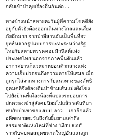
กลับเข้าป่าคุยเรื่องอื่นกันต่อ ...
ทางข้างหน้าสหายตะวันผู้ที่ความโชคดียัง
อยู่กับตัวยังต้องออกเดินทางไกลและเสี่ยง
ภัยอีกมาก จากป่าอีสานอันเป็นพื้นที่จร
ยุทธ์หลากรูปแบบการปะทะระหว่างรัฐ
ไทยกับสหายพรรคคอมมิวนิสต์แห่ง
ประเทศไทย นอกจากภาคพื้นดินแล้ว
อากาศยานก็แวะมาหย่อนตัวกลางแห่ง
ความเจ็บปวดจนถึงความตายให้เสมอ เมื่อ
ถูกรุกไล่จากทางการกับแนวทางของลัทธิ
อุดมคติจึงต้องเดินป่าข้ามเส้นแบ่งฝั่งโขง
ไปยังบ้านพี่เมืองน้องที่แปลงระบอบการ
ปกครองเข้าสู่สังคมนิยมไปแล้ว พลันที่มา
พบกับป่าเขาของ สปป. ลาว ... เอาอีกแล้ว 
อดีตสหายตะวันถึงกับยิ้มยามเล่าถึง
ธรรมชาติแห่งใหม่ที่ช่าง “เงียบ สงบ” 
ราวกับพบหอสมุดขนาดใหญ่อันแสนถูก