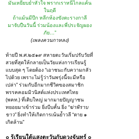
มันเหยียบย่ำหัวใจ พรากเราหนีไกลแค้น
ในฤดี
ถ้าแม้นมีปีก หลีกห้องขังตะรางกาลี
มาจับปืนวันนี้ ร่วมน้องและพี่ประจัญผอง
ภัย…”
(เพลงควนกาหลง)
ท้ายปี พ.ศ.๒๕๑๙ สหายตะวันเริ่มปรับวัยที่
สวยที่สุดให้กลายเป็นวัยแห่งการเรียนรู้
แบบสุด ๆ โดยต้อง “เอาชนะกับความกลัว
ไปด้วย เพราะไม่รู้ว่าวันพรุ่งนี้จะมีหรือ
เปล่า” ร่วมกับอีกมากชีวิตของสมาชิก
พรรคคอมมิวนิสต์แห่งประเทศไทย 
(พคท.) ที่เติบใหญ่ มากมายปัญญาชน
ทยอยมาเข้าร่วม ยิ่งบีบคั้น ยิ่ง 
“ฆ่าพิราบ
ขาว”
 ยิ่งทำให้เกิดการเน้นย้ำวลี “ตาย ๑ 
เกิดล้าน”
๐ รู้เรียนใต้แสงตะวันกับดวงจันทร์ ๐