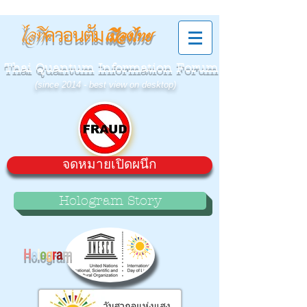
ควอนตัม
ไอที
เมืองไทย
Thai Quantum Information Forum
(since 2014 - best view on desktop)
จดหมายเปิดผนึก
Hologram Story
H
o
l
o
g
r
a
m