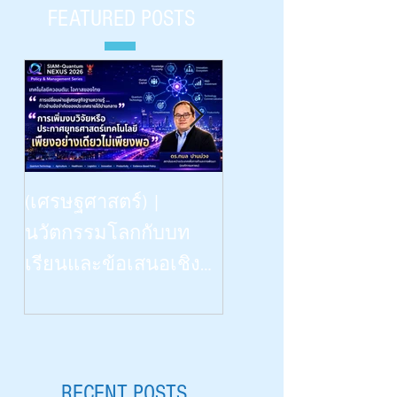
#ThaiTelecom150
FEATURED POSTS
๒๕๖๓-๒๕๗๒” | รศ.บุญ
#WorldQuantum100
รักษา สุนทรธรรม|
#ThaiQuantum50 |
#ThaiTelecom150 #IYQ2025
ศรีธนญชัย” | Octo
#ThaiYQ2025 |
Beyond Vision: -- the Dinn
(เศรษฐศาสตร์) |
Talk | “เรียนรู้
นวัตกรรมโลกกับบท
วิทยาศาสตร์ด้วยสี่ป
เรียนและข้อเสนอเชิง
สาทสัมผัสฯ” | What
นโยบายสำหรับไทย |
Congenitally Blind Studen
Siam-Quantum Nexus 2026|
Teach Us | สัปดาห์
ดร.กมล ปานม่วง |
วิทยาศาสตร์ ๒๕๖๙ 
สถาบันระหว่างประเทศ
RECENT POSTS
Aug 18, 2026 |