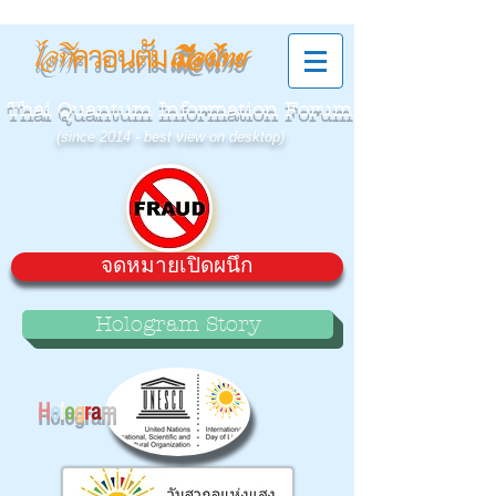
ควอนตัม
ไอที
เมืองไทย
Thai Quantum Information Forum
(since 2014 - best view on desktop)
จดหมายเปิดผนึก
Hologram Story
H
o
l
o
g
r
a
m