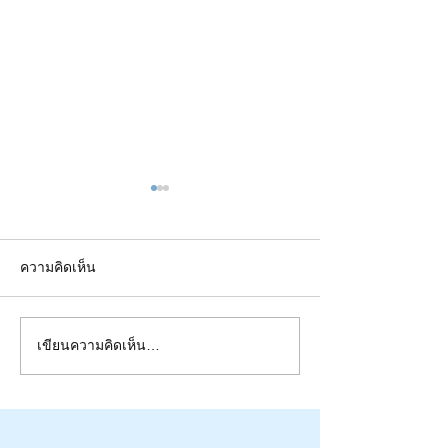
ความคิดเห็น
เขียนความคิดเห็น…
ข้อเสนอแนะเชิงวิพากษ์ต่อ
“เข็มทิศควอนตัม
“แผนที่นำทางการพัฒนา
วิพากษ์แผนที่น
เทคโนโลยีควอนตัมของ
เสียงทักเตือน | 
ประเทศไทย พ.ศ.
เหลือสินทรัพย์ |