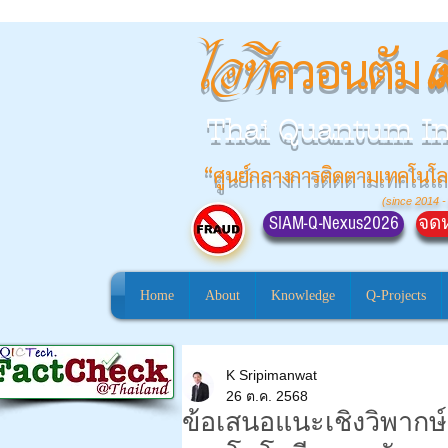
ควอนตัม
ไอที
เ
Thai Quantum I
“ศูนย์กลางการติดตามเทคโนโล
(since 2014 -
SIAM-Q-Nexus2026
จดห
Home
About
Knowledge
Q-Projects
K Sripimanwat
26 ต.ค. 2568
ข้อเสนอแนะเชิงวิพากษ