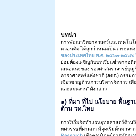
บทนำ
การพัฒนาวิทยาศาสตร์และเทคโนโลยี
ควอนตัม ได้ถูกกำหนดเป็นวาระแห่งช
ของประเทศไทย พ.ศ. ๒๕๖๓-๒๕๗๒”
ย่อมต้องเผชิญกับบทเรียนซ้ำจากอดี
เสนอแนะของ รองศาสตราจารย์บุญรักษ
ดาราศาสตร์แห่งชาติ (สดร.) กรรมกา
เชี่ยวชาญด้านการบริหารจัดการ เพื
และแผนงาน” ดังกล่าว
๑) ที่มา ที่ไป นโยบาย พื้น
ด้าน 
วท.ไทย
การริเริ่มจัดทำแผนยุทธศาสตร์ด้
ทศวรรษที่ผ่านมา มีจุดเริ่มต้นม
Research
 เพื่อตอบโจทย์การพัฒนาป