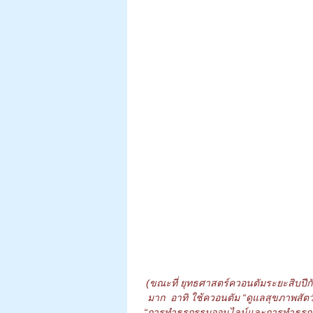
(ขณะที่ ยุทธศาสตร์ควอนตัมระยะสิบปีกับแ
มาก  อาทิ ใช้ควอนตัม “ดูแลสุขภาพสัตว์” 
“การทำธุรกรรมออนไลน์และการทำธุรกร