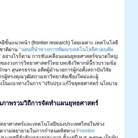
ขั้นแนวหน้า (frontier research) โดยเฉพาะ เทคโนโลยี
าติผ่าน 
“แผนที่นำทางการพัฒนาเทคโนโลยีควอนตัม
 
อย่างไรก็ตาม การขับเคลื่อนแผนยุทธศาสตร์ขนาดใหญ่
ตของวงการวิทยาศาสตร์ไทย บทเชิงวิพากษ์นี้รวบรวมข้อ
า สุนทรธรรม อดีตผู้อำนวยการผู้ก่อตั้งสถาบันวิจัย
รผู้ทรงคุณวุฒิสภามหาวิทยาลัยเชียงใหม่และผู้
่อเป็นแนวทางในการ “ปรับปรุง แก้ไขยุทธศาสตร์ นโยบาย
ฐานภาพรวมวิถีการจัดทำแผนยุทธศาสตร์
านวิทยาศาสตร์และเทคโนโลยีของประเทศไทยในช่วง
าจากความพยายามในการกำหนดทิศทาง 
Frontier 
ระเทศที่สำคัญหลายประการ ตั้งแต่ปี พ.ศ. ๒๕๖๒ เป็นต้น