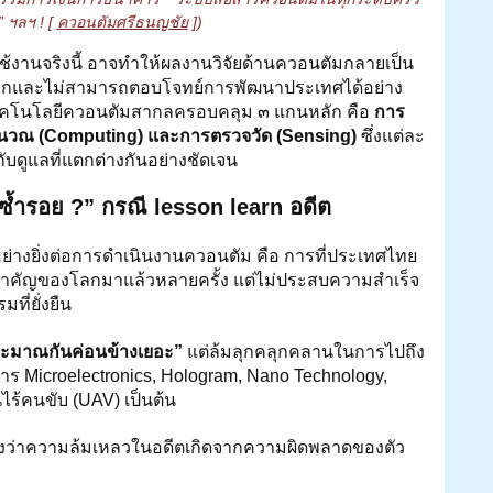
” ฯลฯ ! [ 
ควอนตัมศรีธนญชัย
 ])
ช้งานจริงนี้ อาจทำให้ผลงานวิจัยด้านควอนตัมกลายเป็น
ได้ยากและไม่สามารถตอบโจทย์การพัฒนาประเทศได้อย่าง
เทคโนโลยีควอนตัมสากลครอบคลุม ๓ แกนหลัก คือ 
การ
ำนวณ (Computing) และการตรวจวัด (Sensing)
 ซึ่งแต่ละ
ับดูแลที่แตกต่างกันอย่างชัดเจน
ซ้ำรอย ?” กรณี lesson learn อดีต 
่างยิ่งต่อการดำเนินงานควอนตัม คือ การที่ประเทศไทย
สำคัญของโลกมาแล้วหลายครั้ง แต่ไม่ประสบความสำเร็จ
ที่ยั่งยืน
ะมาณกันค่อนข้างเยอะ”
 แต่ล้มลุกคลุกคลานในการไปถึง
ร Microelectronics, Hologram, Nano Technology, 
ไร้คนขับ (UAV) เป็นต้น
มองว่าความล้มเหลวในอดีตเกิดจากความผิดพลาดของตัว