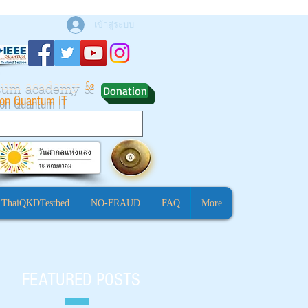
เข้าสู่ระบบ
ntum academy
&
Donation
ion Quantum IT
ThaiQKDTestbed
NO-FRAUD
FAQ
More
FEATURED POSTS