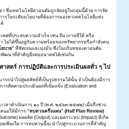
ึ่งเทคโนโลยีควอนตัมถูกจัดอยู่ในกลุ่มนี้ด้วย การจัด
การในระดับนโยบายที่ต้องการมองหาเทคโนโลยีแห่ง
ด้
ศที่ประสบความสำเร็จ เช่น จีน เกาหลีใต้ หรือ
นมา ไม่ได้ขึ้นอยู่กับความพร้อมของทรัพยากรหรือกำลังคน
โยบาย”
 ที่ชัดเจนและมุ่งมั่น ซึ่งในบริบทของควอนตัม
พัฒนาที่สำคัญยิ่งต่ออนาคตได้เช่นกัน
ศาสตร์ การปฏิบัติและการประเมินผลทั่ว ๆ ไป
รถนำไปสู่ผลลัพธ์ที่เป็นรูปธรรมได้นั้น จำเป็นต้องมีการ
การติดตามประเมินผลที่เข้มแข็ง (Evaluation and 
ยะเวลาดำเนินการ ๑๐ ปี (พ.ศ. ๒๕๖๓-๒๕๗๒) เมื่อถึงช่วง
เสนอให้มีการ 
“ทบทวนครึ่งแผน” (Half Plan Review)
 (Outcome) ผลผลิต (Output) และผลกระทบ (Impact) ที่เกิด
กน้อยเพียงใด การทบทวนนี้จะนำไปสู่กระบวนการที่สำคัญ