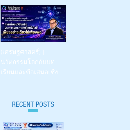
Beyond Vision: -- the Dinner
(เศรษฐศาสตร์) |
Talk | “เรียนรู้
นวัตกรรมโลกกับบท
วิทยาศาสตร์ด้วยสี่ประ
เรียนและข้อเสนอเชิง
สาทสัมผัสฯ” | What
นโยบายสำหรับไทย |
Congenitally Blind Students
Siam-Quantum Nexus 2026|
Teach Us | สัปดาห์
ดร.กมล ปานม่วง |
RECENT POSTS
วิทยาศาสตร์ ๒๕๖๙ |
สถาบันระหว่างประเทศ
Aug 18, 2026 |
เพื่อการค้าและการ
มหาวิทยาลัยเชียงใหม่ 