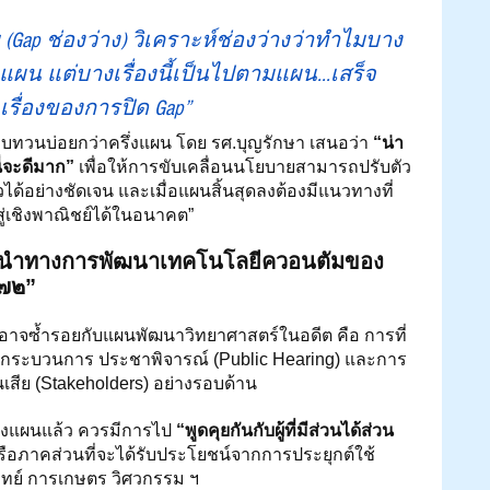
 (Gap ช่องว่าง) วิเคราะห์ช่องว่างว่าทำไมบาง
มแผน แต่บางเรื่องนี้เป็นไปตามแผน...เสร็จ
รื่องของการปิด Gap”
ทบทวนบ่อยกว่าครึ่งแผน โดย รศ.บุญรักษา เสนอว่า 
“น่า
่จะดีมาก”
 เพื่อให้การขับเคลื่อนนโยบายสามารถปรับตัว
้อย่างชัดเจน และเมื่อแผนสิ้นสุดลงต้องมีแนวทางที่
สู่เชิงพาณิชย์ได้ในอนาคต”
นที่นำทางการพัฒนาเทคโนโลยีควอนตัมของ
๗๒”
ที่อาจซ้ำรอยกับแผนพัฒนาวิทยาศาสตร์ในอดีต คือ การที่
ดกระบวนการ ประชาพิจารณ์ (Public Hearing) และการ
วนเสีย (Stakeholders) อย่างรอบด้าน
ึ่งแผนแล้ว ควรมีการไป 
“พูดคุยกันกับผู้ที่มีส่วนได้ส่วน
รือภาคส่วนที่จะได้รับประโยชน์จากการประยุกต์ใช้
ทย์ การเกษตร วิศวกรรม ฯ 