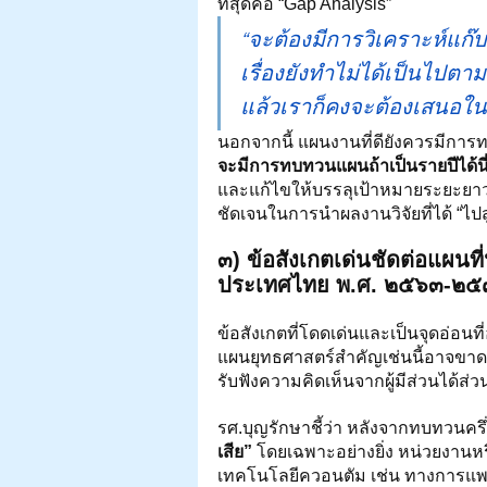
ที่สุดคือ “Gap Analysis”
“จะต้องมีการวิเคราะห์แก๊บ
เรื่องยังทำไม่ได้เป็นไปตา
แล้วเราก็คงจะต้องเสนอในเ
นอกจากนี้ แผนงานที่ดียังควรมีการ
จะมีการทบทวนแผนถ้าเป็นรายปีได้นี
และแก้ไขให้บรรลุเป้าหมายระยะยาวได
ชัดเจนในการนำผลงานวิจัยที่ได้ “ไป
๓) ข้อสังเกตเด่นชัดต่อแผ
ประเทศไทย พ.ศ. ๒๕๖๓-๒๕
ข้อสังเกตที่โดดเด่นและเป็นจุดอ่อน
แผนยุทธศาสตร์สำคัญเช่นนี้อาจขา
รับฟังความคิดเห็นจากผู้มีส่วนได้ส่
รศ.บุญรักษาชี้ว่า หลังจากทบทวนคร
เสีย”
 โดยเฉพาะอย่างยิ่ง หน่วยงานห
เทคโนโลยีควอนตัม เช่น ทางการแพ