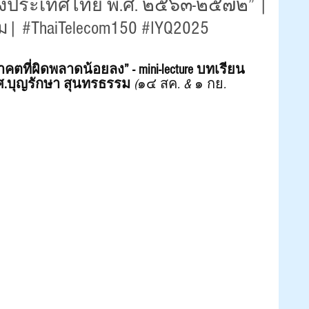
งประเทศไทย พ.ศ. ๒๕๖๓-๒๕๗๒” |
| #ThaiTelecom150 #IYQ2025
าคตที่ผิดพลาดน้อยลง” - mini-lecture บทเรียน
ศ.บุญรักษา สุนทรธรรม
 (
๑๔
สค
. & 
๑
กย
. 