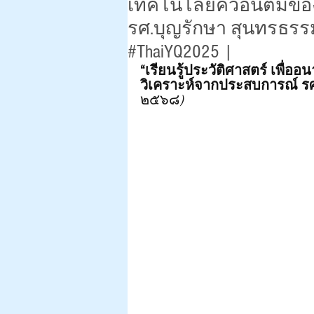
เทคโนโลยีควอนตัมขอ
รศ.บุญรักษา สุนทรธรรม
#ThaiYQ2025 |
“เรียนรู้ประวัติศาสตร์ เพื่ออน
วิเคราะห์จากประสบการณ์ ร
๒๕๖๘
)