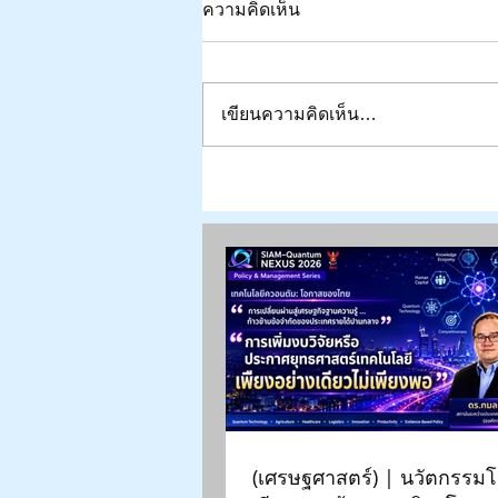
ความคิดเห็น
เขียนความคิดเห็น…
“หมกมุ่นกับการแก้ปัญหา ฯ” |
ศ.นพ.วิจารณ์ พานิช | วิพากษ์
“ปัญญาอลวน” | ๓ มกราคม ๒
|
(เศรษฐศาสตร์) | นวัตกรรม