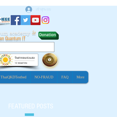
เข้าสู่ระบบ
ntum academy
&
Donation
ion Quantum IT
ThaiQKDTestbed
NO-FRAUD
FAQ
More
FEATURED POSTS