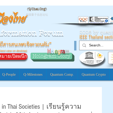
(
Q-Thai.Org)
มืองไทย
泰国量子信息论坛
nformation Forum
2026 by qua
IEEE Thailand sect
ยีสารสนเทศเชิงควอนตัม”
H
o
l
o
g
r
a
m
 best view on desktop)
Hologram Story
มายเปิดผนึก
Q-People
Q-Milestones
Quantum Comp.
Quantum Crypto
 in Thai Societies | เรียนรู้ความ