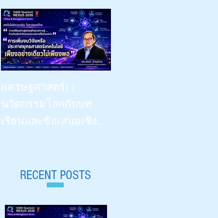
Beyond Vision: -- the Dinner
(เศรษฐศาสตร์) |
Talk | “เรียนรู้
นวัตกรรมโลกกับบท
วิทยาศาสตร์ด้วยสี่ประ
เรียนและข้อเสนอเชิง
สาทสัมผัสฯ” | What
นโยบายสำหรับไทย |
Congenitally Blind Students
Siam-Quantum Nexus 2026|
Teach Us | สัปดาห์
ดร.กมล ปานม่วง |
RECENT POSTS
วิทยาศาสตร์ ๒๕๖๙ |
สถาบันระหว่างประเทศ
Aug 18, 2026 |
เพื่อการค้าและการ
มหาวิทยาลัยเชียงใหม่ 