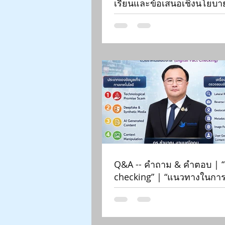
เรียนและข้อเสนอเชิงนโยบา
ไทย | Siam-Quantum Nex
ดร.กมล ปานม่วง | สถาบันร
ประเทศเพื่อการค้าและการ
พัฒนา (องค์การมหาชน)
Q&A -- คำถาม & คำตอบ | “
checking” | “แนวทางในการ
ข้อมูลเท็จทางเทคโนโลยี ...”
Quantum Nexus 2026| ดร
งามมณีอุดม | กองทุนพัฒนาส