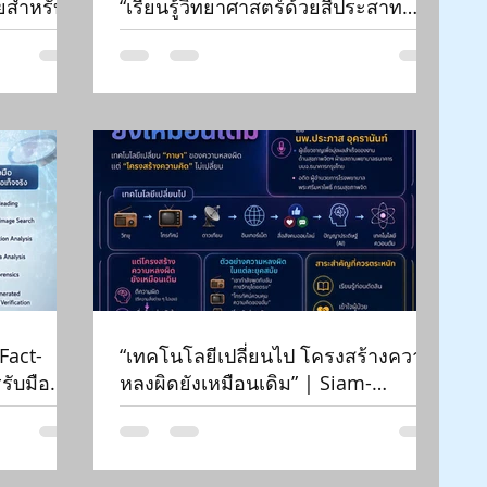
ยสำหรับ
“เรียนรู้วิทยาศาสตร์ด้วยสี่ประสาท
us 2026|
สัมผัสฯ” | What Congenitally Blind
ะหว่าง
Students Teach Us | สัปดาห์
วิทยาศาสตร์ ๒๕๖๙ | Aug 18, 2026 |
มหาวิทยาลัยเชียงใหม่ |
Fact-
“เทคโนโลยีเปลี่ยนไป โครงสร้างความ
รับมือ
หลงผิดยังเหมือนเดิม” | Siam-
 | Siam-
Quantum Nexus 2026|
.ชํานาญ
นพ.ประภาส อุครานันท์ | ไอซีทีควอน
ื่อฯ
ตัมไทยสำหรับสังคมทั่วไปทุกวงการ |