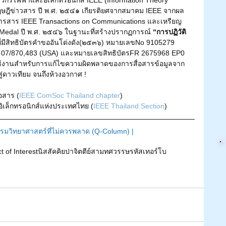
ษฎีข่าวสาร ปี พ.ศ. ๒๕๔๑ เกียรติยศจากสมาคม IEEE จากผล
ารสาร IEEE Transactions on Communications และเหรียญ
Medal ปี พ.ศ. ๒๕๔๖ ในฐานะที่สร้างปรากฏการณ์
 “การปฏิวัติ
ที่มีสิทธิบัตรคำขออันโด่งดัง(๒๕๓๖) หมายเลขNo 9105279 
o 07/870,483 (USA) และหมายเลขสิทธิบัตรFR 2675968 EP0 
้งานสำหรับการแก้ไขความผิดพลาดของการสื่อสารข้อมูลจาก
ู่ดาวเทียม จนถึงห้วงอวกาศ !
อสาร (
IEEE ComSoc Thailand chapter
) 
เล็กทรอนิกส์แห่งประเทศไทย (
IEEE Thailand Section
)
กรรมวิทยาศาสตร์ที่ไม่ควรพลาด (Q-Column) 
|
ct of Interest
นิสสัคคิยปาจิตตีย์
สามทศวรรษรหัสเทอร์โบ