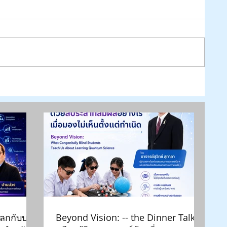
๕๖๗
โลกกับบท
Beyond Vision: -- the Dinner Talk |