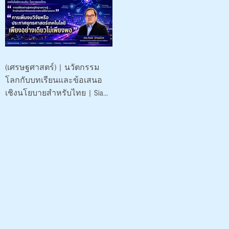
พัฒนา (องค์การ
มหาชน)
(เศรษฐศาสตร์) | นวัตกรรม
โลกกับบทเรียนและข้อเสนอ
เชิงนโยบายสำหรับไทย | Siam-
Quantum Nexus 2026|
ดร.กมล ปานม่วง | สถาบัน
ระหว่างประเทศเพื่อการค้า
และการพัฒนา (องค์การ
มหาชน)