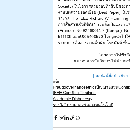
Society) ในโอกาสครบรอบห้าสิบปีของทฤ
งานบทความยอดเยี่ยม (Best Paper) ในว
รางวัล The IEEE Richard W. Hamming 
การสื่อสารเชิงดิจิทัล”
 รวมทั้งเป็นผลงาน
(France), No 92460011.7 (Europe), N
511139 และUS 5406570 โดยถูกนำไปใช
ระบบการสื่อสารภาคพื้นดิน โทรศัพท์ ขึ้นส
โดยสาขาไฟฟ้าสื่
สมาคมสถาบันวิศวกรไฟฟ้าและอิ
| 
คอลัมน์สื่อสารกิจ
แท็ก:
Fraud
governance
ethics
ปัญญาอลวน
Confli
IEEE ComSoc Thailand
Academic Dishonesty
รางวัลวิทยาศาสตร์และเทคโนโลยี