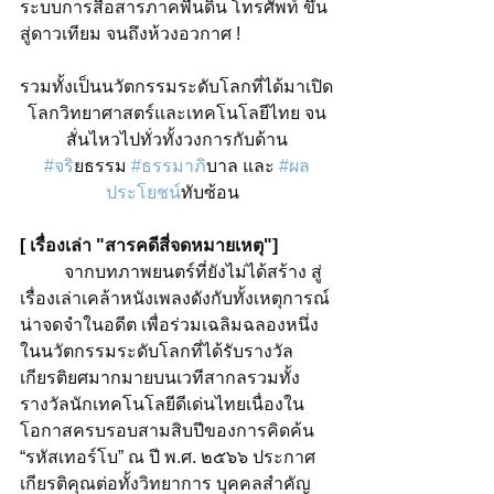
ระบบการสื่อสารภาคพื้นดิน โทรศัพท์ ขึ้น
สู่ดาวเทียม จนถึงห้วงอวกาศ ! 
รวมทั้งเป็นนวัตกรรมระดับโลกที่ได้มาเปิด
โลกวิทยาศาสตร์และเทคโนโลยีไทย จน
สั่นไหวไปทั่วทั้งวงการกับด้าน
#จร
ิยธรรม 
#ธรรมาภ
ิบาล และ 
#ผล
ประโยชน
์ทับซ้อน  
[ เรื่องเล่า "สารคดีสี่จดหมายเหตุ"]  
	จากบทภาพยนตร์ที่ยังไม่ได้สร้าง สู่
เรื่องเล่าเคล้าหนังเพลงดังกับทั้งเหตุการณ์
น่าจดจำในอดีต เพื่อร่วมเฉลิมฉลองหนึ่ง
ในนวัตกรรมระดับโลกที่ได้รับรางวัล
เกียรติยศมากมายบนเวทีสากลรวมทั้ง
รางวัลนักเทคโนโลยีดีเด่นไทยเนื่องใน
โอกาสครบรอบสามสิบปีของการคิดค้น 
“รหัสเทอร์โบ” ณ ปี พ.ศ. ๒๕๖๖ ประกาศ
เกียรติคุณต่อทั้งวิทยาการ บุคคลสำคัญ 