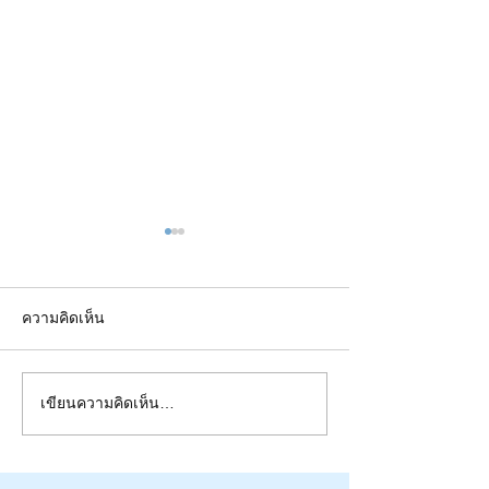
ความคิดเห็น
เขียนความคิดเห็น…
สามทศวรรษรหัสเทอร์โบ |
ภาพแห่งปี | วงก
30th Anniversary - Turbo Codes |
วิทยาศาสตร์และ
หนังสือ "ปัญญาอลวน" | IEEE
เทคโนโลยีไทย |