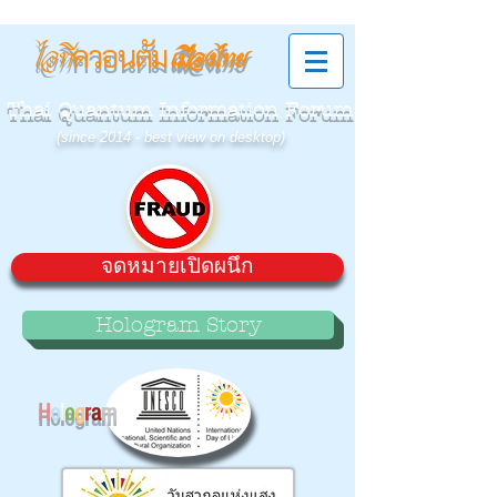
ควอนตัม
ไอที
เมืองไทย
Thai Quantum Information Forum
(since 2014 - best view on desktop)
จดหมายเปิดผนึก
Hologram Story
H
o
l
o
g
r
a
m