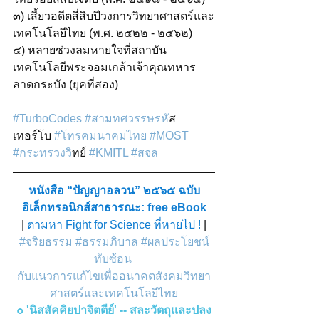
๓) เสี้ยวอดีตสี่สิบปีวงการวิทยาศาสตร์และ
เทคโนโลยีไทย (พ.ศ. ๒๕๒๒ - ๒๕๖๒)
๔) หลายช่วงลมหายใจที่สถาบัน
เทคโนโลยีพระจอมเกล้าเจ้าคุณทหาร
ลาดกระบัง (ยุคที่สอง)
#TurboCodes
#สามทศวรรษรห
ัส
เทอร์โบ 
#โทรคมนาคมไทย
#MOST
#กระทรวงว
ิทย์ 
#KMITL
#สจล
หนังสือ “
ปัญญาอลวน
” ๒๕๖๕ 
ฉบับ
อิเล็กทรอนิกส์สาธารณะ: free eBook
| 
ตามหา Fight for Science ที่หายไป !
|
#จริยธรรม
#ธรรมภิบาล
#ผลประโยชน์
ทับซ้อน
กับแนวการแก้ไขเพื่ออนาคตสังคมวิทยา
ศาสตร์และเทคโนโลยีไทย
๐ 'นิสสัคคิยปาจิตตีย์' -- สละวัตถุและปลง