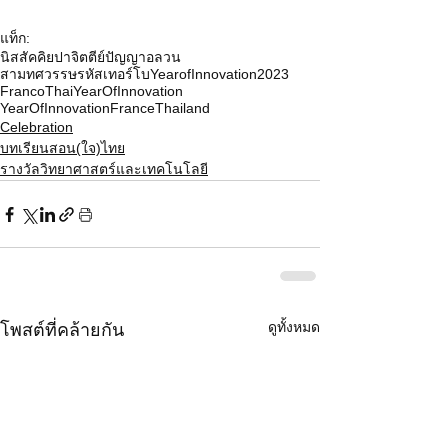
แท็ก:
นิสสัคคิยปาจิตตีย์
ปัญญาอลวน
สามทศวรรษรหัสเทอร์โบ
YearofInnovation2023
FrancoThaiYearOfInnovation
YearOfInnovationFranceThailand
Celebration
บทเรียนสอน(ใจ)ไทย
รางวัลวิทยาศาสตร์และเทคโนโลยี
ดูทั้งหมด
โพสต์ที่คล้ายกัน