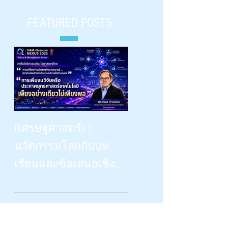
Thailand Section
อลวน” พ.ศ.๒๕๖๕
FEATURED POSTS
Beyond Vision: -- the Dinn
(เศรษฐศาสตร์) |
Talk | “เรียนรู้
นวัตกรรมโลกกับบท
วิทยาศาสตร์ด้วยสี่ป
เรียนและข้อเสนอเชิง
สาทสัมผัสฯ” | What
นโยบายสำหรับไทย |
Congenitally Blind Studen
Siam-Quantum Nexus 2026|
Teach Us | สัปดาห์
ดร.กมล ปานม่วง |
วิทยาศาสตร์ ๒๕๖๙ 