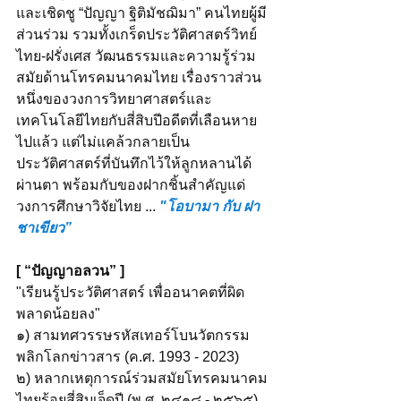
และเชิดชู “ปัญญา ฐิติมัชฌิมา” คนไทยผู้มี
ส่วนร่วม รวมทั้งเกร็ดประวัติศาสตร์วิทย์
ไทย-ฝรั่งเศส วัฒนธรรมและความรู้ร่วม
สมัยด้านโทรคมนาคมไทย เรื่องราวส่วน
หนึ่งของวงการวิทยาศาสตร์และ
เทคโนโลยีไทยกับสี่สิบปีอดีตที่เลือนหาย
ไปแล้ว แต่ไม่แคล้วกลายเป็น
ประวัติศาสตร์ที่บันทึกไว้ให้ลูกหลานได้
ผ่านตา พร้อมกับของฝากชิ้นสำคัญแด่
วงการศึกษาวิจัยไทย ... 
"โอบามา กับ ฝา
ชาเขียว”  
[ “ปัญญาอลวน” ]  
"เรียนรู้ประวัติศาสตร์ เพื่ออนาคตที่ผิด
พลาดน้อยลง" 
๑) สามทศวรรษรหัสเทอร์โบนวัตกรรม
พลิกโลกข่าวสาร (ค.ศ. 1993 - 2023)
๒) หลากเหตุการณ์ร่วมสมัยโทรคมนาคม
ไทยร้อยสี่สิบเจ็ดปี (พ.ศ. ๒๔๑๘ - ๒๕๖๕)