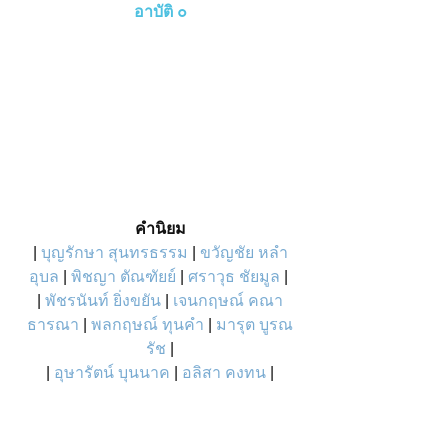
อาบัติ ๐
คำนิยม
|
บุญรักษา สุนทรธรรม
|
ขวัญชัย หลำ
อุบล
 | 
พิชญา ตัณฑัยย์
 | 
ศราวุธ ชัยมูล
 | 
| 
พัชรนันท์ ยิ่งขยัน
 | 
เจนกฤษณ์ คณา
ธารณา
 | 
พลกฤษณ์ ทุนคำ
 |
 มารุต บูรณ
รัช
 |
| 
อุษารัตน์ บุนนาค
 | 
อลิสา คงทน 
|