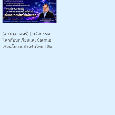
พัฒนา (องค์การ
มหาชน)
(เศรษฐศาสตร์) | นวัตกรรม
โลกกับบทเรียนและข้อเสนอ
เชิงนโยบายสำหรับไทย | Siam-
Quantum Nexus 2026|
ดร.กมล ปานม่วง | สถาบัน
ระหว่างประเทศเพื่อการค้า
และการพัฒนา (องค์การ
มหาชน)