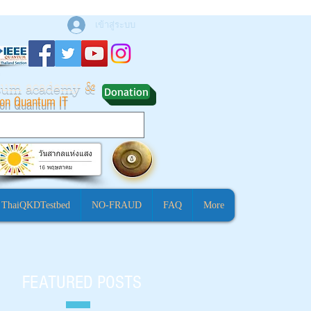
เข้าสู่ระบบ
ntum academy
&
Donation
ion Quantum IT
ThaiQKDTestbed
NO-FRAUD
FAQ
More
FEATURED POSTS