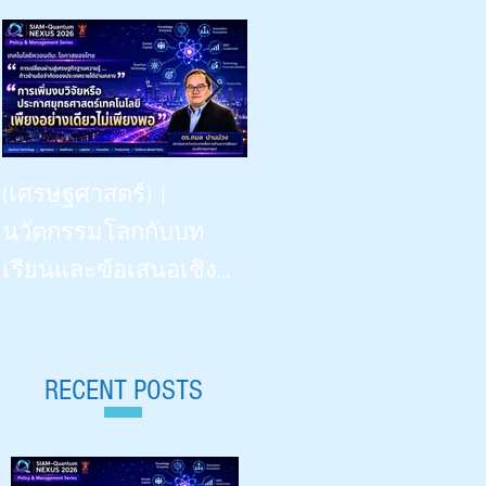
Beyond Vision: -- the Dinner
(เศรษฐศาสตร์) |
Talk | “เรียนรู้
นวัตกรรมโลกกับบท
วิทยาศาสตร์ด้วยสี่ประ
เรียนและข้อเสนอเชิง
สาทสัมผัสฯ” | What
นโยบายสำหรับไทย |
Congenitally Blind Students
Siam-Quantum Nexus 2026|
Teach Us | สัปดาห์
ดร.กมล ปานม่วง |
RECENT POSTS
วิทยาศาสตร์ ๒๕๖๙ |
สถาบันระหว่างประเทศ
Aug 18, 2026 |
เพื่อการค้าและการ
มหาวิทยาลัยเชียงใหม่ 