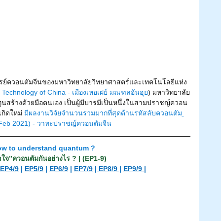
์ควอนตัมจีนของมหาวิทยาลัยวิทยาศาสตร์และเทคโนโลยีแห่ง
 Technology of China - เมืองเหอเฝย์ มณฑลอันฮุย
) มหาวิทยาลัย
้หาทุนสร้างด้วยมือตนเอง เป็นผู้มีบารมีเป็นหนึ่งในสามปราชญ์ควอน
กิดใหม่ 
มีผลงานวิจัยจำนวนรวมมากที่สุดด้านรหัสลับควอนตัม
Feb 2021) - วาทะปราชญ์ควอนตัมจีน
w to understand quantum ?
าใจ”ควอนตัมกันอย่างไร ? | (EP1-9) 
EP4/9
 | 
EP5/9
 | 
EP6/9
 | 
EP7/9
 |
 EP8/9 
| 
EP9/9 
|