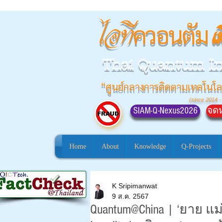
ควอนตัม
ไอที
เ
Thai Quantum I
“ศูนย์กลางการติดตามเทคโนโล
(since 2014 -
SIAM-Q-Nexus2026
จดห
Home
About
Knowledge
Q-Projects
K Sripimanwat
9 ส.ค. 2567
Quantum@China | ‘ยาย แม