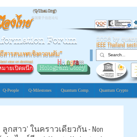
(
Q-Thai.Org)
มืองไทย
泰国量子信息论坛
nformation Forum
2026 by qua
IEEE Thailand sect
ยีสารสนเทศเชิงควอนตัม”
H
o
l
o
g
r
a
m
 best view on desktop)
Hologram Story
มายเปิดผนึก
Q-People
Q-Milestones
Quantum Comp.
Quantum Crypto
่ ลูกสาว’ ในคราวเดียวกัน - Non