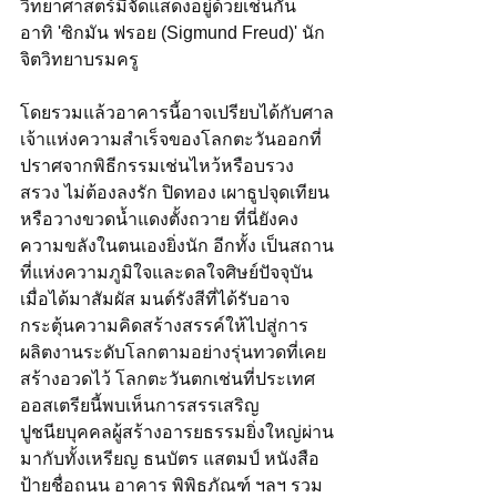
วิทยาศาสตร์มีจัดแสดงอยู่ด้วยเช่นกัน 
อาทิ 'ซิกมัน ฟรอย (Sigmund Freud)' นัก
จิตวิทยาบรมครู 
โดยรวมแล้วอาคารนี้อาจ
เปรียบได้กับศาล
เจ้าแห่งความสำเร็จของโลกตะวันออกที่
ปราศจากพิธีกรรม
เช่นไหว้หรือบรวง
สรวง ไม่ต้องลงรัก ปิดทอง เผาธูปจุดเทียน
หรือวางขวดน้ำแดงตั้งถวาย ที่นี่
ยังคง
ความขลังในตนเอง
ยิ่งนัก อีกทั้ง เป็นสถาน
ที่แห่งความภูมิใจและดลใจศิษย์ปัจจุบัน
เมื่อได้มาสัมผัส มนต์รังสีที่ได้รับอาจ
กระตุ้นความคิดสร้างสรรค์ให้ไปสู่การ
ผลิตงานระดับโลกตามอย่างรุ่นทวดที่เคย
สร้างอวดไว้ 
โลกตะวันตกเช่นที่ประเทศ
ออสเตรียนี้พบเห็นการสรรเสริญ
ปูชนียบุคคลผู้สร้างอารยธรรมยิ่งใหญ่ผ่าน
มากับทั้งเหรียญ ธนบัตร แสตมป์ หนังสือ 
ป้ายชื่อถนน อาคาร พิพิธภัณฑ์ ฯลฯ รวม