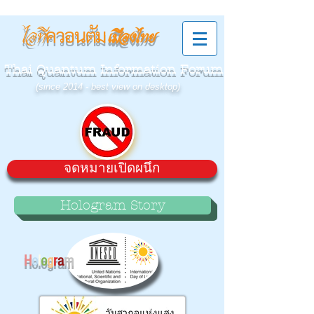
ควอนตัม
ไอที
เมืองไทย
Thai Quantum Information Forum
(since 2014 - best view on desktop)
จดหมายเปิดผนึก
Hologram Story
H
o
l
o
g
r
a
m