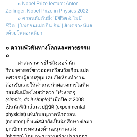
๐ Nobel Prize lecture: Anton 
Zeilinger, Nobel Prize in Physics 2022
๐ 
ควอนตัมกับสิ่ง"มีชีวิต & ไม่มี
ชีวิต" | โฟตอนแฝด'อิน-จัน' | สังเคราะห์แส
งด้วยโฟตอนเดี่ยว
๐ ความพัวพันทางโลกและทางธรรม 
๐
ศาสตราจารย์ไซลิงเงอร์ 
นัก
วิทยาศาสตร์ชาวออสเตรียนวัยเกือบแปด
ทศวรรษผู้สงบสุขุม เคยเปิดห้องทำงาน
ต้อนรับและให้คำแนะนำต่อวงการไอทีค
วอนตัมเมืองไทยว่าควร 
“ทำง่าย ๆ 
(simple, do it simple)”
 เมื่อปีค.ศ.2008 
เป็นนักฟิสิกส์แนวปฏิบัติ (experimental 
physicist) เล่นกับอนุภาคนิวตรอน 
(neutron) ตั้งแต่สมัยยังเป็นนักศึกษา ต่อมา
บุกเบิกการทดลองด้านอนุภาคแสง 
(photon) โดยเฉพาะการสร้างปรากฏกา