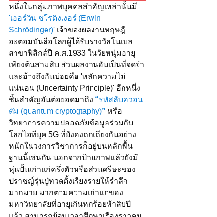
หนึ่งในกลุ่มภาพบุคคลสำคัญเหล่านั้นมี 
'
เออร์วิน ชโรดิงเงอร์ (Erwin 
Schrödinger)
'
 เจ้าของผลงานทฤษฎี
อะตอมบันลือโลกผู้ได้รับรางวัลโนเบล
สาขาฟิสิกส์ปี ค.ศ.1933 ในวัยหนุ่มอายุ
เพียงต้นสามสิบ ส่วนผลงานอันเป็นที่จดจำ
และอ้างถึงกันบ่อยคือ 'หลักความไม่
แน่นอน (Uncertainty Principle)' อีกหนึ่ง
ชิ้นสำคัญอันต่อยอดมาถึง 
“
รหัสลับควอน
ตัม (quantum cryptogtaphy)
”
หรือ
วิทยาการความปลอดภัยข้อมูลร่วมกับ
โลกไอทียุค 5G ที่ยังคงถกเถียงกันอย่าง
หนักในวงการวิชาการก็อยู่บนหลักพื้น
ฐานนี้เช่นกัน นอกจากป้ายภาพแล้วยังมี
หุ่นปั้นเก่าแก่ครึ่งตัวหรือส่วนศรีษะของ
ปราชญ์รุ่นปู่ทวดตั้งเรียงรายให้รำลึก
มากมาย มากตามความเก่าแก่ของ
มหาวิทยาลัยที่อายุเกินหกร้อยห้าสิบปี
แล้ว สามารถย้อนเวลาศึกษาเรื่องราวคน