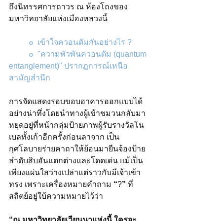
ถึงนิทรรศการถาวร ณ ห้องโถงของ
มหาวิทยาลัยแห่งเมืองหลวงนี้
๐  
เข้าใจควอนตัมกันอย่างไร ?
๐  
"ความพัวพันควอนตัม (quantum 
entanglement)"
 ปรากฏการณ์เหนือ
สามัญสำนึก 
การจัดแสดงรอบขอบอาคารออกแบบได้
อย่างน่าทึ่งโดยนำทางผู้เข้าชมวนกลับมา
หยุดอยู่ที่หน้ากลุ่มป้ายภาพผู้รับรางวัลโน
เบลทั้งเก้าอีกครั้งก่อนลาจาก เป็น
กุศโลบายร่ายคาถาให้ย้อนมายืนจ้องป้าย
ลำดับสิบอันแตกต่างและโดดเด่น แม้เป็น
เพียงแผ่นใสว่างเปล่าแต่ราวกับมีเจ้าเข้า
ทรง เพราะเครื่องหมายคำถาม 
“
?
”
 ที่
สถิตย์อยู่ใบ้ความหมายไว้ว่า
“ณ มหาวิทยาลัยเวียนนาแห่งนี้ ใครจะ