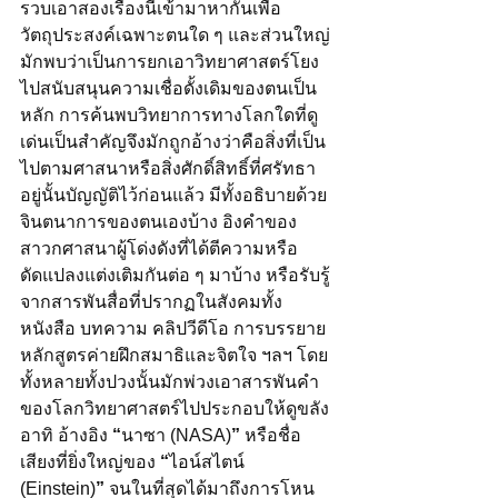
รวบเอาสองเรื่องนี้เข้ามาหากันเพื่อ
วัตถุประสงค์เฉพาะตนใด ๆ และส่วนใหญ่
มักพบว่าเป็นการยกเอาวิทยาศาสตร์โยง
ไปสนับสนุนความเชื่อดั้งเดิมของตนเป็น
หลัก การค้นพบวิทยาการทางโลกใดที่ดู
เด่นเป็นสำคัญจึงมักถูกอ้างว่าคือสิ่งที่เป็น
ไปตามศาสนาหรือสิ่งศักดิ์สิทธิ์ที่ศรัทธา
อยู่นั้นบัญญัติไว้ก่อนแล้ว มีทั้งอธิบายด้วย
จินตนาการของตนเองบ้าง อิงคำของ
สาวกศาสนาผู้โด่งดังที่ได้ตีความหรือ
ดัดแปลงแต่งเติมกันต่อ ๆ มาบ้าง หรือรับรู้
จากสารพันสื่อที่ปรากฏในสังคมทั้ง
หนังสือ บทความ คลิปวีดีโอ การบรรยาย 
หลักสูตรค่ายฝึกสมาธิและจิตใจ ฯลฯ โดย
ทั้งหลายทั้งปวงนั้นมักพ่วงเอาสารพันคำ
ของโลกวิทยาศาสตร์ไปประกอบให้ดูขลัง 
อาทิ อ้างอิง 
“
นาซา (NASA)
”
 หรือชื่อ
เสียงที่ยิ่งใหญ่ของ 
“
ไอน์สไตน์ 
(Einstein)
”
 จนในที่สุดได้มาถึงการโหน 