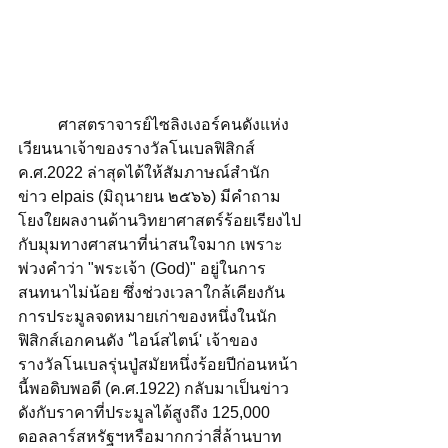
	ศาสตราจารย์ไซลิงเงอร์คนดังแห่ง
เวียนนาเจ้าของรางวัลโนเบลฟิสิกส์ 
ค.ศ.2022 ล่าสุดได้ให้สัมภาษณ์
สำนัก
ข่าว elpais (มิถุนายน ๒๕๖๖)
 มีคำถาม
โยงใยผลงานด้านวิทยาศาสตร์ร้อยเรียงไป
กับมุมทางศาสนาที่น่าสนใจมาก เพราะ
พ่วงคำว่า "พระเจ้า (God)" อยู่ในการ
สนทนาไม่น้อย ซึ่งช่วงเวลาใกล้เคียงกัน
การประมูลจดหมายเก่าของหนึ่งในนัก
ฟิสิกส์เอกคนดัง 'ไอน์สไตน์' เจ้าของ
รางวัลโนเบลรุ่นปู่สมัยหนึ่งร้อยปีก่อนหน้า
นี้พอดิบพอดี (ค.ศ.1922) กลับมาเป็นข่าว
ดังกับราคาที่ประมูลได้สูงถึง 125,000 
ดอลลาร์สหรัฐฯหรือมากกว่าสี่ล้านบาท 