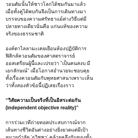
วอนตัมนั้นให้ชาวโลกได้ชมกันมาแล้ว 
เมื่อทั้งคู่ได้พบกันจึงเป็นการเดินทางมา
บรรจบของความศรัทธาแม้ต่างวิธีแต่มี
ปลายทางเดียวนั่นคือ แก่นแท้ของความ
จริงของธรรมชาติ
องค์ดาไลลามะเคยเยือนห้องปฏิบัติการ
ฟิสิกส์ควอนตัมของศาสตราจารย์
ออสเตรียนผู้นี้และเปรยว่า "เป็นคนสงบ มี
เอกลักษณ์" เมื่อโอกาสอำนวยจะชอบคุย
ทั้งเรื่องควอนตัมกับพุทธศาสนาเพราะเห็น
ว่าทั้งสองหัวข้อนี้ปฏิเสธเรื่องราว
“วิสัยความเป็นจริงที่เป็นอิสระต่อกัน 
(independent objective reality)”
การร่วมเวทีถ่ายทอดประสบการณ์จาก
เส้นทางชีวิตอันต่างอย่างยิ่งยวดแต่มีเป้า
หมายกำจัด 'อวิชชา' คล้ายคลึงกันของทั้ง