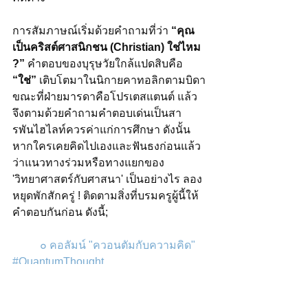
การสัมภาษณ์เริ่มด้วยคำถามที่ว่า 
“คุณ
เป็นคริสต์ศาสนิกชน (Christian) ใช่ไหม 
?”
 คำตอบของบุรุษวัยใกล้แปดสิบคือ 
“ใช่”
 เติบโตมาในนิกายคาทอลิกตามบิดา
ขณะที่ฝ่ายมารดาคือโปรเตสแตนต์ แล้ว
จึงตามด้วยคำถามคำตอบเด่นเป็นสา
รพันไฮไลท์ควรค่าแก่การศึกษา ดังนั้น 
หากใครเคยคิดไปเองและฟันธงก่อนแล้ว
ว่าแนวทางร่วมหรือทางแยกของ 
'วิทยาศาสตร์กับศาสนา' เป็นอย่างไร ลอง
หยุดพักสักครู่ ! ติดตามสิ่งที่บรมครูผู้นี้ให้
คำตอบกันก่อน ดังนี้;
๐ 
คอลัมน์ "ควอนตัมกับความคิด"
#QuantumThought
๐ Einstein’s Great Letter on 
Creation, the Bible, and the Nature of 