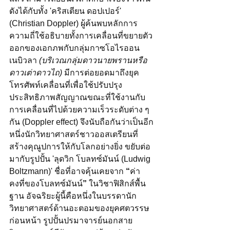
ดังได้กับทั้ง 'คริสเตียน ดอปเปอร์' 
(Christian Doppler) ผู้ค้นพบหลักการ
ความถี่ใช้อธิบายทั้งการเคลื่อนที่ขยายตัว
ออกของเอกภพกับกลุ่มกาซโอไรออน
เนบิวลา 
(บริเวณกลุ่มดาวนายพรานหรือ
ดาวเต่าดาวไถ) 
มีการต่อยอดมาถึงยุค
โทรศัพท์เคลื่อนที่เพื่อใช้ปรับปรุง
ประสิทธิภาพสัญญาณขณะที่ใช้งานกับ
การเคลื่อนที่ไปด้วยความเร็วระดับต่าง ๆ 
กัน (Doppler effect) จึงนับถือกันว่าเป็นอีก
หนึ่งนักวิทยาศาสตร์ชาวออสเตรียนที่
สร้างคุณูปการให้กับโลกอย่างยิ่ง ขยับต่อ
มากับรูปปั้น 'ลุดวิก โบลทซ์มันน์ (Ludwig 
Boltzmann)' ชื่อที่อาจคุ้นเคยจาก 
“
ค่า
คงที่ของโบลทซ์มันน์
”
 ในวิชาฟิสิกส์พื้น
ฐาน อัจฉริยะผู้นี้คือหนึ่งในบรรดานัก
วิทยาศาสตร์ด้านอะตอมของยุคศตวรรษ
ก่อนหน้า รูปปั้นปรมาจารย์นอกสาย