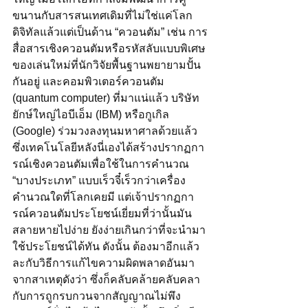
ขนานกับสารสนเทศเดิมที่ไม่ใช่แค่โลก
ดิจิทัลแล้วแต่เป็นด้าน “ควอนตัม” เช่น การ
สื่อสารเชิงควอนตัมหรือรหัสลับแบบพิเศษ
ของเล่นใหม่ที่นักวิจัยพื้นฐานพยายามปั้น
กันอยู่ และคอมพิวเตอร์ควอนตัม 
(quantum computer) ที่มาแน่แล้ว บริษัท
ยักษ์ใหญ่ไอบีเอ็ม (IBM) หรือกูเกิล 
(Google) ร่วมวงลงทุนมหาศาลด้วยแล้ว 
ซึ่งเทคโนโลยีหลังนี่เองได้สร้างปรากฏกา
รณ์เชิงควอนตัมเพื่อใช้ในการคำนวณ 
“บางประเภท” แบบเร็วจี๋เร็วกว่าเครื่อง
คำนวณใดที่โลกเคยมี แต่เจ้าปรากฏกา
รณ์ควอนตัมประโยชน์เยี่ยมที่ว่านั้นมัน
สลายหายไปง่าย ยังง่ายเกินกว่าที่จะนำมา
ใช้ประโยชน์ได้ทัน ดังนั้น ต้องมาอีกแล้ว
ละกับวิธีการแก้ไขความผิดพลาดอันมา
จากสาเหตุดังว่า ซึ่งก็คลับคล้ายคลับคลา
กับการถูกรบกวนจากสัญญาณไม่พึง