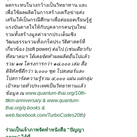
ผลกระทบในวงกว้างเป็นวิทยาทาน และ
เพื่อใช้ผลผลิตในการสร้างเครือข่ายส่ง
เสริมให้เป็นกรณีศึกษาเพื่อต่อยอดเรียนรู้สู่
แรงบันดาลใจให้กับบุคลากรคนรุ่นใหม่ 
รวมทั้งสร้างมูลค่าจากประเด็นเชิง
วัฒนธรรมรวมทั้งเกร็ดประวัติศาสตร์ที่
เกี่ยวข้อง (soft power) ต่อไป 
(เช่นเดียวกับ
ที่สมาคมฯ ได้เคยจัดทำผลผลิตอื่นไปแล้ว
รวม ๑๗​ โครงการกว่า ๑๘,๐๐๐ เล่ม สื่อ
ดิจิทัลซีดีกว่า ๖,๐๐๐ ชุด โปสเตอร์และ
โปสการ์ดความรู้รวม ๔,๐๐๐ แผ่น แด่กลุ่ม
เป้าหมายทั่วประเทศเป็นวิทยาทานแล้ว 
ข้อมูล ณ
www.quantum-thai.org/10th-
ttkm-anniversary
 & 
www.quantum-
thai.org/q-books
 & 
web.facebook.com/TurboCodes20th
)
ร่วมเป็นเจ้าภาพจัดทำหนังสือ “ปัญญา