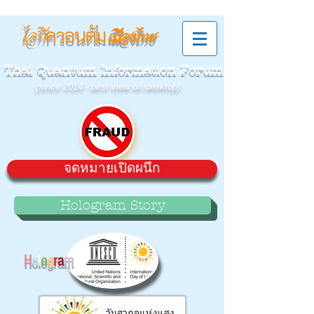
ควอนตัม
ไอที
เมืองไทย
Thai Quantum Information Forum
(since 2014 - best view on desktop)
จดหมายเปิดผนึก
Hologram Story
H
o
l
o
g
r
a
m