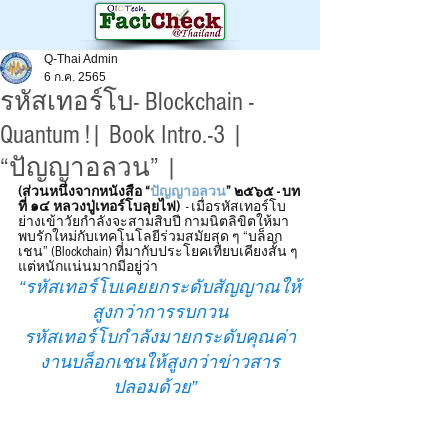
Q-Thai Admin
6 ก.ค. 2565
รหัสเทอร์โบ- Blockchain -
Quantum !| Book Intro.-3 |
“ปัญญาอลวน” |
(ส่วนหนึ่งจากหนังสือ “
ปัญญาอลวน
” ๒๕๖๕ - บท
ที่ ๑๔ หลวงปู่เทอร์โบลุยไฟ)
  - เมื่อรหัสเทอร์โบ
ย่างเข้าวัยกำลังจะสามสิบปี กามนิตลิขิตให้มา
พบรักใหม่กับเทคโนโลยีร่วมสมัยสุด ๆ “บล็อก
เชน” (Blockchain) ที่มากับประโยคเทียบเคียงสั้น ๆ 
แต่หนักแน่นมากมีอยู่ว่า
“รหัสเทอร์โบเคยยกระดับสัญญาณให้
สูงกว่าการรบกวน
รหัสเทอร์โบกำลังมายกระดับคุณค่า
งานบล็อกเชนให้สูงกว่าข่าวสาร
ปลอมด้วย”