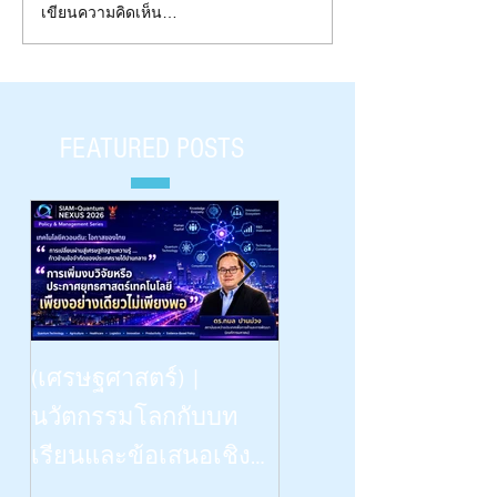
เขียนความคิดเห็น…
Fight for Science ที่หายไป ! |
งานวิจัยเทียมไท
Book Intro.-2 | “ปัญญาอลวน”
ระดับโลก ! | Book I
|
“ปัญญาอลวน” |
FEATURED POSTS
Beyond Vision: -- the Dinn
(เศรษฐศาสตร์) |
Talk | “เรียนรู้
นวัตกรรมโลกกับบท
วิทยาศาสตร์ด้วยสี่ป
เรียนและข้อเสนอเชิง
สาทสัมผัสฯ” | What
นโยบายสำหรับไทย |