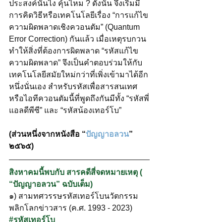
ประสงค์นั่นไง คุ้นไหม ? ดังนั้น จึงเริ่มมี
การคิดวิธีหรือเทคโนโลยีเรื่อง “การแก้ไข
ความผิดพลาดเชิงควอนตัม” (Quantum 
Error Correction) กันแล้ว เมื่อเหตุรบกวน
ทำให้สิ่งที่ต้องการผิดพลาด “รหัสแก้ไข
ความผิดพลาด” จึงเป็นคำตอบร่วมให้กับ
เทคโนโลยีสมัยใหม่กว่าที่เพิ่งเข้ามาได้อีก
หนึ่งนั่นเอง สำหรับรหัสเพื่อสารสนเทศ
หรือไอทีควอนตัมนี้ที่พูดถึงกันมีทั้ง “รหัสพี่
แอลดีพีซี” และ “รหัสน้องเทอร์โบ”
(ส่วนหนึ่งจากหนังสือ “
ปัญญาอลวน
” 
๒๕๖๕)
สิงหาคมนี้พบกับ สารคดีสี่จดหมายเหตุ ( 
“ปัญญาอลวน” ฉบับเต็ม)
๑) สามทศวรรษรหัสเทอร์โบนวัตกรรม
พลิกโลกข่าวสาร (ค.ศ. 1993 - 2023) 
#รหัสเทอร์โบ