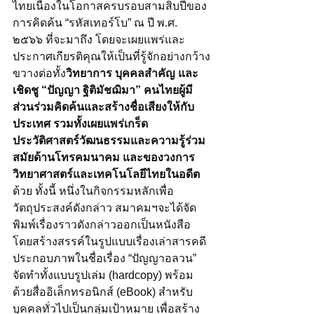
ไทยเนื่องในโอกาสครบรอบสามสิบปีของ
การคิดค้น “รหัสเทอร์โบ” ณ ปี พ.ศ. 
๒๕๖๖ ที่จะมาถึง โดยจะเผยแพร่และ
ประกาศเกียรติคุณให้เป็นที่รู้จักอย่างกว้าง
ขวางต่อทั้ง
วิทยาการ บุคคลสำคัญ และ
เชิดชู “ปัญญา ฐิติมัชฌิมา” คนไทยผู้มี
ส่วนร่วมคิดค้นและสร้างชื่อเสียงให้กับ
ประเทศ รวมทั้งเผยแพร่เกร็ด
ประวัติศาสตร์วัฒนธรรมและความรู้ร่วม
สมัยด้านโทรคมนาคม และของวงการ
วิทยาศาสตร์และเทคโนโลยีไทยในอดีต
ด้วย ทั้งนี้ หนึ่งในกิจกรรมหลักเพื่อ
วัตถุประสงค์ดังกล่าว สมาคมฯจะได้จัด
พิมพ์เรื่องราวดังกล่าวออกเป็นหนังสือ 
โดยสร้างสรรค์ในรูปแบบเรื่องเล่าสารคดี
ประกอบภาพในชื่อเรื่อง “ปัญญาอลวน” 
จัดทำทั้งแบบรูปเล่ม (hardcopy) พร้อม
ด้วยสื่ออิเล็กทรอนิกส์ (eBook) สำหรับ
บุคคลทั่วไปเป็นกลุ่มเป้าหมาย เพื่อสร้าง