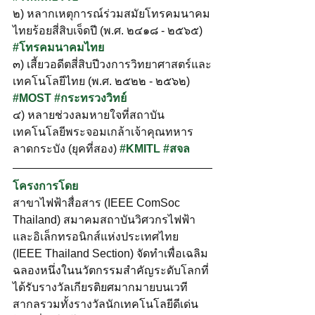
๒) หลากเหตุการณ์ร่วมสมัยโทรคมนาคม
ไทยร้อยสี่สิบเจ็ดปี (พ.ศ. ๒๔๑๘ - ๒๕๖๕)
#โทรคมนาคมไทย
๓) เสี้ยวอดีตสี่สิบปีวงการวิทยาศาสตร์และ
เทคโนโลยีไทย (พ.ศ. ๒๕๒๒ - ๒๕๖๒) 
#MOST
#กระทรวงวิทย์
๔) หลายช่วงลมหายใจที่สถาบัน
เทคโนโลยีพระจอมเกล้าเจ้าคุณทหาร
ลาดกระบัง (ยุคที่สอง) 
#KMITL
#สจล
โครงการโดย
สาขาไฟฟ้าสื่อสาร (IEEE ComSoc 
Thailand) สมาคมสถาบันวิศวกรไฟฟ้า
และอิเล็กทรอนิกส์แห่งประเทศไทย 
(IEEE Thailand Section) จัดทำเพื่อเฉลิม
ฉลองหนึ่งในนวัตกรรมสำคัญระดับโลกที่
ได้รับรางวัลเกียรติยศมากมายบนเวที
สากลรวมทั้งรางวัลนักเทคโนโลยีดีเด่น