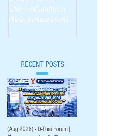
Talk | “เรียนรู้
นวัตกรรมโลกกับบท
วิทยาศาสตร์ด้วยสี่ป
เรียนและข้อเสนอเชิง
สาทสัมผัสฯ” | What
นโยบายสำหรับไทย |
Congenitally Blind Studen
Siam-Quantum Nexus 2026|
Teach Us | สัปดาห์
ดร.กมล ปานม่วง |
วิทยาศาสตร์ ๒๕๖๙ 
สถาบันระหว่างประเทศ
RECENT POSTS
Aug 18, 2026 |
เพื่อการค้าและการ
มหาวิทยาลัยเชียงใหม
พัฒนา (องค์การ
มหาชน)
(Aug 2026) - Q-Thai Forum|