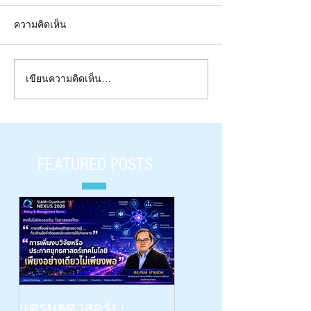
ความคิดเห็น
เขียนความคิดเห็น…
“ไทยควอนตัมสำนึกชอบ” |
เตือนใจควอนตัม
Retraction in Thai Q
#ThaiQuantumGuilty | เตือนใจ
Policy & Roadmap
ควอนตัมไทยภาค ๕ |
นโยบายควอนตั
Special Report 2025 | ๑๔ กุม
แผนที่วิถีไทย | Spe
FEATURED POSTS
ภาฯ วันวาเลนไทน์ |
2024
Beyond Vision: -- the Dinn
(เศรษฐศาสตร์) |