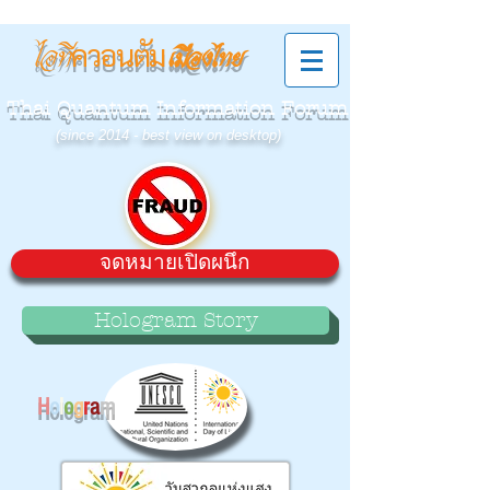
ควอนตัม
ไอที
เมืองไทย
Thai Quantum Information Forum
(since 2014 - best view on desktop)
จดหมายเปิดผนึก
Hologram Story
H
o
l
o
g
r
a
m