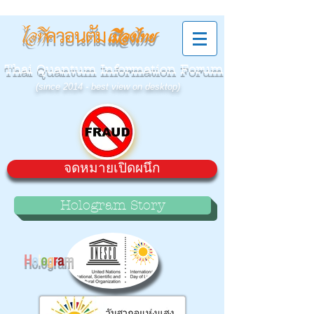
ควอนตัม
ไอที
เมืองไทย
Thai Quantum Information Forum
(since 2014 - best view on desktop)
จดหมายเปิดผนึก
Hologram Story
H
o
l
o
g
r
a
m