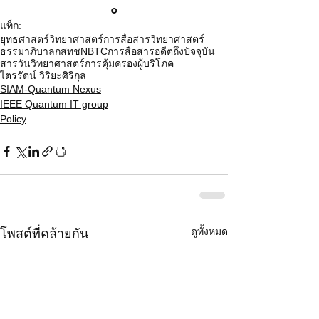
๐
แท็ก:
ยุทธศาสตร์วิทยาศาสตร์
การสื่อสารวิทยาศาสตร์
ธรรมาภิบาล
กสทช
NBTC
การสื่อสารอดีตถึงปัจจุบัน
สารวันวิทยาศาสตร์
การคุ้มครองผู้บริโภค
ไตรรัตน์ วิริยะศิริกุล
SIAM-Quantum Nexus
IEEE Quantum IT group
Policy
ดูทั้งหมด
โพสต์ที่คล้ายกัน