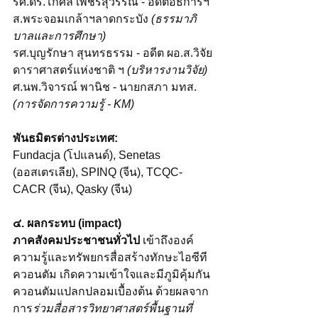
รศ.ดร.โกศล เพ็ชร์สุวรรณ์ - อดีตอธิการฯ
ส.พระจอมเกล้าฯลาดกระบัง 
(ธรรมาภิ
บาลและการศึกษา)
รศ.บุญรักษา สุนทรธรรม - อดีต ผอ.ส.วิจัย
ดาราศาสตร์แห่งชาติ ฯ 
(บริหารงานวิจัย)
ศ.นพ.วิจารณ์ พานิช - นายกสภา มทส. 
(การจัดการความรู้ - KM)
พันธมิตรต่างประเทศ:
Fundacja (โปแลนด์), Senetas 
(ออสเตรเลีย), SPINQ (จีน), TCQC-
CACR (จีน), Qasky (จีน)
๔. ผลกระทบ (impact) 
ภาคสังคมประชาชนทั่วไป 
เข้าถึงองค์
ความรู้และทรัพยกรสื่อสร้างทักษะไอซีที
ควอนตัม
เกิดความเข้าใจและมีภูมิคุ้มกัน
ควอนตัมแปลกปลอมเบื้องต้น ด้วยผลจาก
การ
ร่วมสื่อสารวิทยาศาสตร์พื้นฐานที่