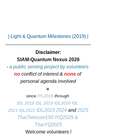
| 
Light & Quantum Milestones (2019)
 |
Disclaimer:
SIAM-Quantum Nexus 2026
- 
a public serving project by volunteers 
no
conflict of interest & 
none
 of 
personal agenda involved
๐
since 
IYL2015
 through 
IDL 2018
IDL 2019
IDL2020
​ 
IDL 
IDL2023
2024
 and 
2025
2021
IDL2022
ThaiTelecom150 
IYQ2025 & 
ThaiYQ2025
Welcome volunteers !